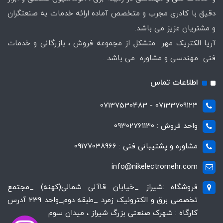
دقیق با کادری مجرب و متخصص آماده ارائه خدمات به صنعتگران
و مشتریان عزیز می باشد.
آریا الکتریک مهر متشکل از مجموعه فروش ، بازرگانی و خدمات
فنی مهندسی و مشاوره می باشد .
اطلاعات تماس
07133709123 - 07137530483
واحد فروش : 09302761130
مشاوره و پشتیبانی فنی : 09177038966
info@nikelectromehr.com
فروشگاه :شیراز _خیابان قاآنی شمالی(کهنه) _مجتمع
تخصصی برق و الکترونیک زمرد _طبقه دوم_واحد 239 آدرس
کارگاه : شهرک صنعتی بزرگ شیراز ، میدان سوم