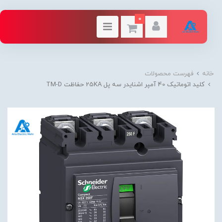
0
خانه
فهرست محصولات
کليد اتوماتیک 40 آمپر اشنایدر سه پل 25KA حفاظت TM-D