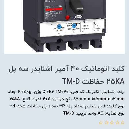
کليد اتوماتیک 40 آمپر اشنایدر سه پل
25KA حفاظت TM-D
برند: اشنایدر الکتریک کد فنی: C10B3TM040 وزن: 2.05kg ابعاد:
86mm x 105mm x 161mm رنج جریان: 40A قدرت قطع: 25kA
نوع کلید: قابل تنظیم تعداد پل: 3P تعداد پل حفاظت شده: 3d
نوع تغذیه: AC واحد تریپ: TM-D