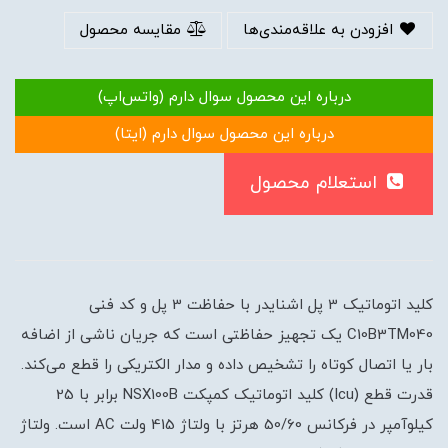
افزودن به علاقه‌مندی‌ها
مقایسه محصول
درباره این محصول سوال دارم (واتس‌اپ)
درباره این محصول سوال دارم (ایتا)
استعلام محصول
کلید اتوماتیک 3 پل اشنایدر با حفاظت 3 پل و کد فنی
C10B3TM040 یک تجهیز حفاظتی است که جریان ناشی از اضافه
بار یا اتصال کوتاه را تشخیص داده و مدار الکتریکی را قطع می‌کند.
قدرت قطع (Icu) کلید اتوماتیک کمپکت NSX100B برابر با 25
کیلوآمپر در فرکانس 50/60 هرتز با ولتاژ 415 ولت AC است. ولتاژ