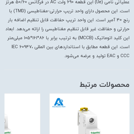
عملیاتی نامی (Ue) این قطعه 690 ولت AC در فرکانس 50/60 هرتز
است. این محصول دارای واحد تریپ حرارتی-مغناطیسی (TMD) با
رنج 40 آمپر است. این واحد تریپ حفاظت قابل تنظیم اضافه بار
حرارتی و حفاظت غیر قابل تنظیم مغناطیسی را ارائه می‌دهد. ابعاد
این کلید اتوماتیک (MCCB) به ترتیب برابر با 86*161*105 میلی‌متر
است. این قطعه مطابق با استانداردهای بین المللی IEC 60947،
CCC و EAC تولید و عرضه می‌شود.
محصولات مرتبط