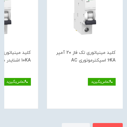
کلید مينياتوری تک فاز 20 آمپر
6KA اسپکترموتوری AC
10KA اشنایدر موتوری DC
تماس‌بگیرید
تماس‌بگیرید