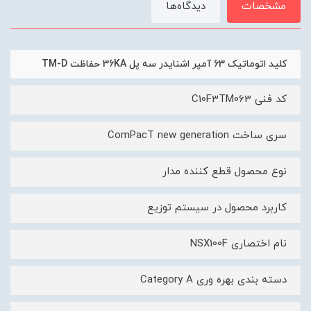
مشخصات
دیدگاه‌ها
کليد اتوماتیک 63 آمپر اشنایدر سه پل 36KA حفاظت TM-D
کد فنی C10F3TM063
سری ساخت ComPacT new generation
نوع محصول قطع کننده مدار
کاربرد محصول در سیستم توزیع
نام اختصاری NSX100F
دسته بندی بهره وری Category A