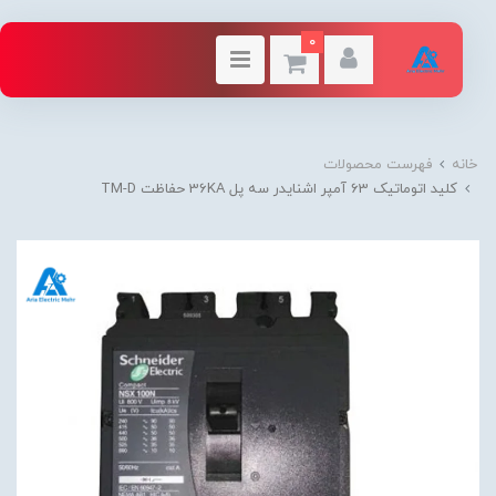
0
خانه
فهرست محصولات
کليد اتوماتیک 63 آمپر اشنایدر سه پل 36KA حفاظت TM-D