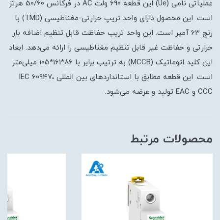
عملیاتی نامی (Ue) این قطعه 690 ولت AC در فرکانس 50/60 هرتز
است. این محصول دارای واحد تریپ حرارتی-مغناطیسی (TMD) با
رنج 63 آمپر است. این واحد تریپ حفاظت قابل تنظیم اضافه بار
حرارتی و حفاظت غیر قابل تنظیم مغناطیسی را ارائه می‌دهد. ابعاد
این کلید اتوماتیک (MCCB) به ترتیب برابر با 86*161*105 میلی‌متر
است. این قطعه مطابق با استانداردهای بین المللی IEC 60947،
CCC و EAC تولید و عرضه می‌شود.
محصولات مرتبط