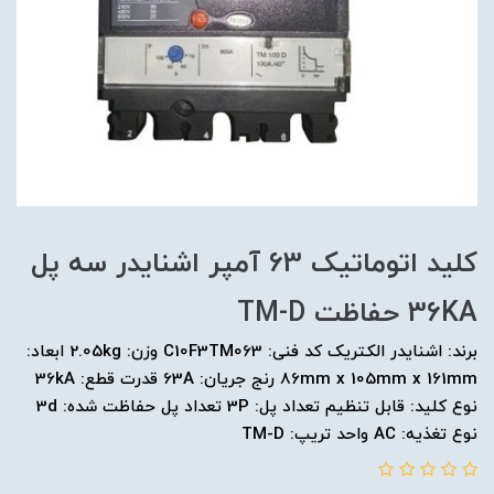
کليد اتوماتیک 63 آمپر اشنایدر سه پل
36KA حفاظت TM-D
برند: اشنایدر الکتریک کد فنی: C10F3TM063 وزن: 2.05kg ابعاد:
86mm x 105mm x 161mm رنج جریان: 63A قدرت قطع: 36kA
نوع کلید: قابل تنظیم تعداد پل: 3P تعداد پل حفاظت شده: 3d
نوع تغذیه: AC واحد تریپ: TM-D