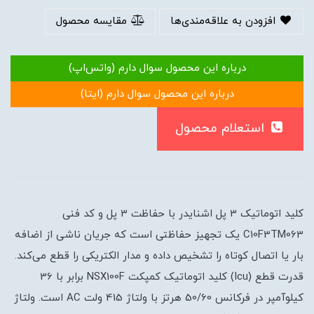
افزودن به علاقه‌مندی‌ها
مقایسه محصول
درباره این محصول سوال دارم (واتس‌اپ)
درباره این محصول سوال دارم (ایتا)
استعلام محصول
کلید اتوماتیک 3 پل اشنایدر با حفاظت 3 پل و کد فنی
C10F3TM063 یک تجهیز حفاظتی است که جریان ناشی از اضافه
بار یا اتصال کوتاه را تشخیص داده و مدار الکتریکی را قطع می‌کند.
قدرت قطع (Icu) کلید اتوماتیک کمپکت NSX100F برابر با 36
کیلوآمپر در فرکانس 50/60 هرتز با ولتاژ 415 ولت AC است. ولتاژ