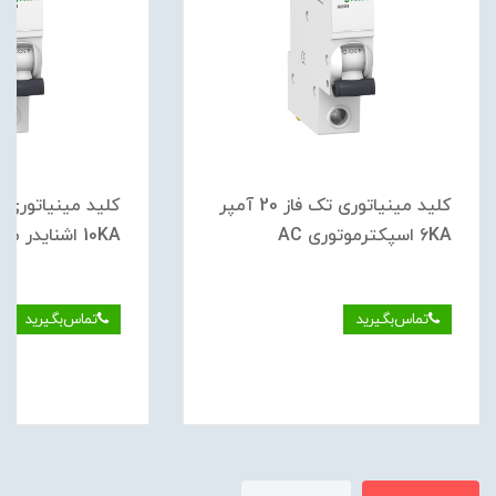
کلید مينياتوری تک فاز 20 آمپر
6KA اسپکترموتوری AC
10KA اشنایدر موتوری DC
تماس‌بگیرید
تماس‌بگیرید