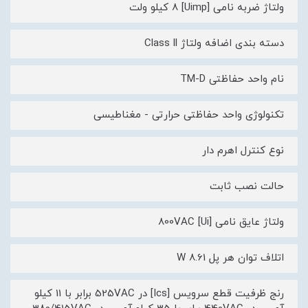
ولتاژ ضربه نامی [Uimp] 8 کیلو ولت
دسته بندی اضافه ولتاژ Class ll
نام واحد حفاظتی TM-D
تکنولوژی واحد حفاظتی حرارتی - مغناطیسی
نوع کنترل اهرم دار
حالت نصب ثابت
ولتاژ عایق نامی [Ui] 800VAC
اتلاف توان هر پل 8.61 W
رنج ظرفیت قطع سرویس [Ics] در 525VAC برابر با 11 کیلو