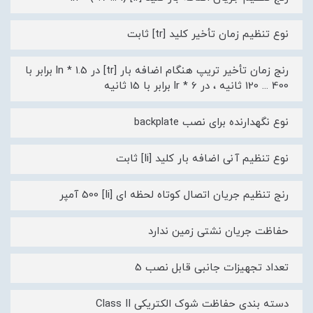
نوع تنظیم زمان تأخیر کلید [tr] ثابت
رنج زمان تأخیر تریپ هنگام اضافه بار [tr] در 1.5 * ln برابر با
400 ... 120 ثانیه ، در lr * 6 برابر با 15 ثانیه
نوع نگهدارنده برای نصب backplate
نوع تنظیم آنی اضافه بار کلید [Ii] ثابت
رنج تنظیم جریان اتصال کوتاه لحظه ای [Ii] 500 آمپر
حفاظت جریان نشتی زمین ندارد
تعداد تجهیزات جانبی قابل نصب 5
دسته بندی حفاظت شوک الکتریکی Class II