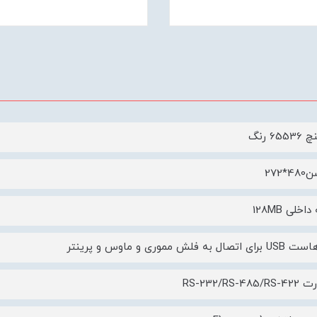
*272
خلی 128MB
 به فلش مموری و ماوس و پرینتر
RS-232/RS-4