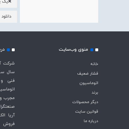
❌یک پو
دانلود و 
منوی وب‌سایت
درب
خانه
سال ساب
فشار ضعیف
فنی و 
اتوماسیون
اتوماسیو
برند
مجرب و 
دیگر محصولات
صنعتگران
قوانین سایت
آریا ال
درباره ما
فروش ،