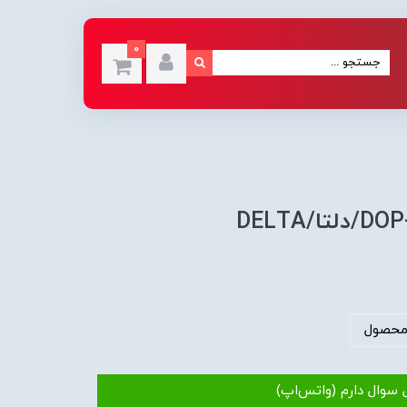
0
DELTA
محصول
 سوال دارم (واتس‌اپ)