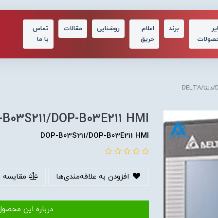
یر
برند
اعلام
روشنایی
مقالات
تماس
صولات
حریق
با ما
D
DOP-B03S211/DOP-B03E211 HMI/دلتا/
DOP-B03S211/DOP-B03E211 HMI
افزودن به علاقه‌مندی‌ها
مقایسه 
درباره این محصول