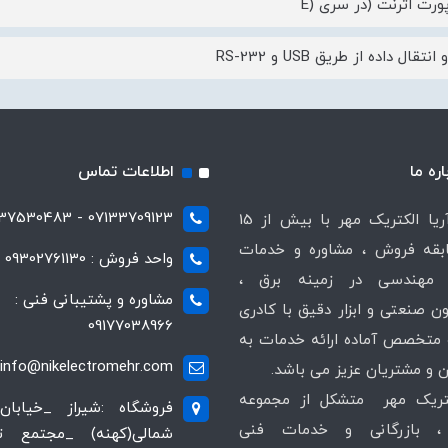
رت اترنت (در سری (E
انتقال داده از طریق USB و RS-232
اره ما
اطلاعات تماس
07133709123 - 07137530483
شرکت آریا الکتریک مهر با بیش از 15
قه فروش ، مشاوره و خدمات
واحد فروش : 09302761130
مهندسی در زمینه برق ،
مشاوره و پشتیبانی فنی :
ن صنعتی و ابزار دقیق با کادری
09177038966
متخصص آماده ارائه خدمات به
info@nikelectromehr.com
 و مشتریان عزیز می باشد.
کتریک مهر متشکل از مجموعه
فروشگاه :شیراز _خیابان
 بازرگانی و خدمات فنی
شمالی(کهنه) _مجتمع 