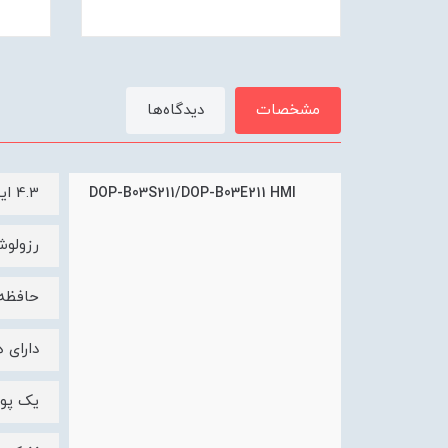
مشخصات
دیدگاه‌ها
4.3 اینچ 65536 رنگ
DOP-B03S211/DOP-B03E211 HMI
رزولوشن480
حافظه دا
دارای هاست USB برای اتصال
یک پورت 85/RS-422