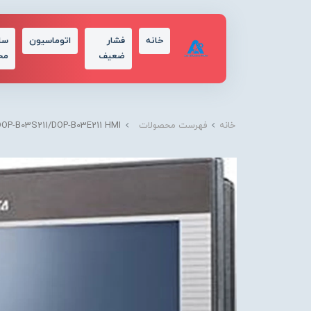
خانه
فشار
اتوماسیون
سا
ضعیف
مح
خانه
فهرست محصولات
DOP-B03S211/DOP-B03E211 HMI/دلتا/ELTA