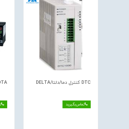
DTC کنترل دما/دلتا/DELTA
DTA کنترل دما/دلتا/
تماس‌بگیرید
ت