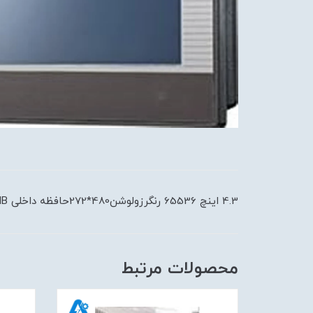
4.3 اینچ 65536 رنگرزولوشن480*272حافظه داخلی 128MB
محصولات مرتبط