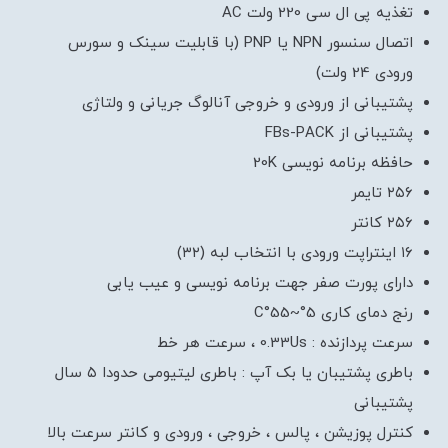
تغذیه پی ال سی 220 ولت AC
اتصال سنسور NPN یا PNP (با قابلیت سینک و سورس
ورودی 24 ولت)
پشتیبانی از ورودی و خروجی آنالوگ جریانی و ولتاژی
پشتیبانی از FBs-PACK
حافظه برنامه نویسی 20K
۲۵۶ تایمر
۲۵۶ کانتر
۱۶ اینتراپت ورودی با انتخاب لبه (۳۲)
دارای پورت صفر جهت برنامه نویسی و عیب یابی
رنج دمای کاری 5°~55°C
سرعت پردازنده : 0.33Us ، سرعت هر خط
باطری پشتیبان یا بک آپ : باطری لیتیومی حدودا ۵ سال
پشتیبانی
کنترل پوزیشن ، پالس ، خروجی ، ورودی و کانتر سرعت بالا