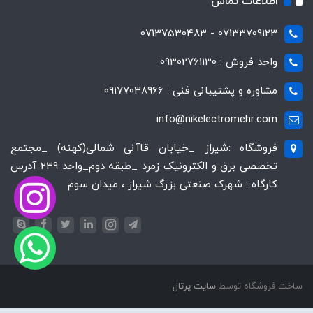
اطلاعات تماس
07133709123 - 07137530483
واحد فروش : 09302761130
مشاوره و پشتیبانی فنی : 09177038966
info@nikelectromehr.com
فروشگاه :شیراز _خیابان قاآنی شمالی(کهنه) _مجتمع
تخصصی برق و الکترونیک زمرد _طبقه دوم_واحد 239 آدرس
کارگاه : شهرک صنعتی بزرگ شیراز ، میدان سوم
ساخت فروشگاه توسط
سایت پرتال