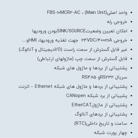
واحد اصلی(Main Unit) ، FBS-10MCR2-AC
خروجی رله
امکان تعیین وضعیتSINK/SOURCEبودن ورودیها
خروجی 24VDC/400mA جهت تغذیه ورودیها، HMIو…
غیر قابل گسترش از سمت راست (I/Oدیجیتال و آنالوگ)
قابل گسترش از سمت چپ (ماژولهای ارتباطی)
پشتیبانی از بردها و ماژول های شبکه
سریال RS232و RS485
پشتیبانی از بردها و ماژول های شبکه Ethernet – اترنت
پشیبانی از برد شبکه CANopen
پشتیبانی از ماژولEtherCAT
پشتیبانی از بردهای آنالوگ
ساعت و تاریخ داخلی(RTC)
چهار پورت شبکه