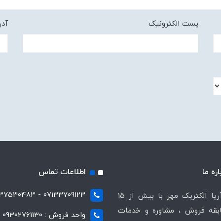
پست الکترونیک
آد
اره ما
اطلاعات تماس
07133709123 - 07137530483
شرکت آریا الکتریک مهر با بیش از 15
قه فروش ، مشاوره و خدمات
واحد فروش : 09302761130