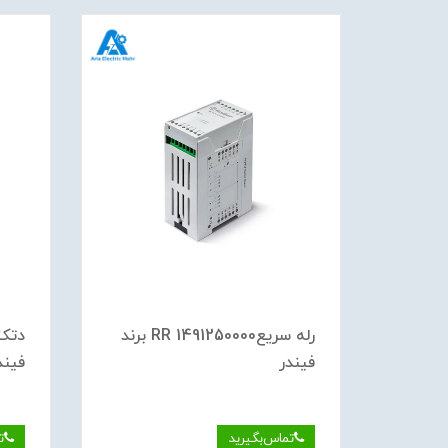
رله سريع1492200000 RR برند
رله سريع1491250000 RR برند
فیندر
فیند
تماس‌بگیرید
ت