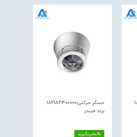
1
حسگر حركتی182182300000
برند فیندر
برند فین
تماس‌بگیرید
تماس‌