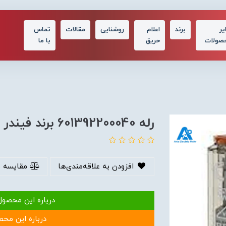
یر
برند
اعلام
روشنایی
مقالات
تماس
صولات
حریق
با ما
رله 601392200040 برند فیندر
افزودن به علاقه‌مندی‌ها
مقایسه 
درباره این محصول
درباره این محص