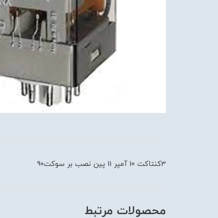
3كنتاكت 10 آمپر 11 پین نصب بر سوكت90
محصولات مرتبط