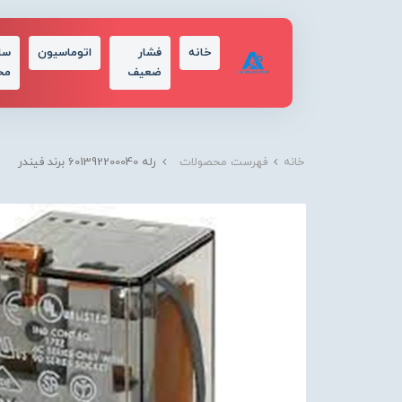
خانه
فشار
اتوماسیون
سا
ضعیف
مح
خانه
فهرست محصولات
رله 601392200040 برند فیندر