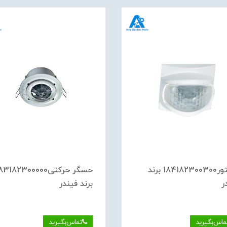
دتکتور184182300300 برند
حسگر حركتی83182300000
ر
برند فیندر
ماس‌بگیرید
تماس‌بگیرید