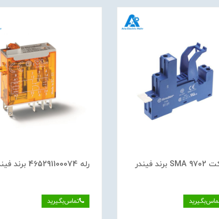
S برند فیندر
رله 465291100074 برند فیندر
ماس‌بگیرید
تماس‌بگیرید