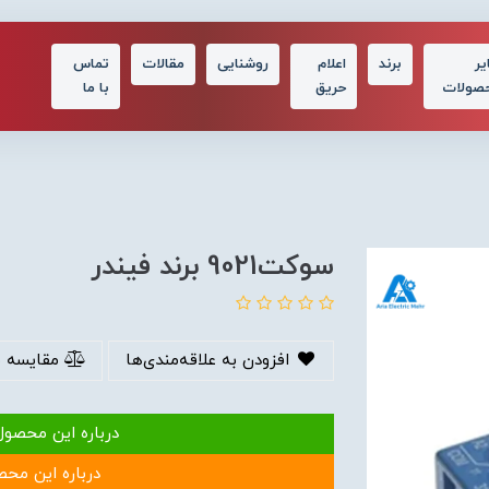
یر
برند
اعلام
روشنایی
مقالات
تماس
صولات
حریق
با ما
سوكت9021 برند فیندر
افزودن به علاقه‌مندی‌ها
مقایسه 
درباره این محصول
درباره این محص