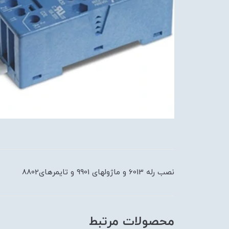
نصب رله 6013 و ماژولهای 9901 و تايمرهای8802
محصولات مرتبط