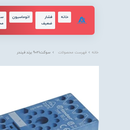
خانه
فشار
اتوماسیون
سا
ضعیف
مح
خانه
فهرست محصولات
سوكت9021 برند فیندر