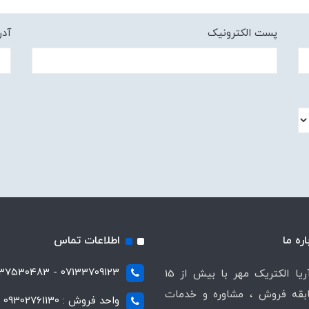
پست الکترونیک
آد
اره ما
اطلاعات تماس
07133709123 - 07137530483
شرکت آریا الکتریک مهر با بیش از 15
قه فروش ، مشاوره و خدمات
واحد فروش : 09302761130