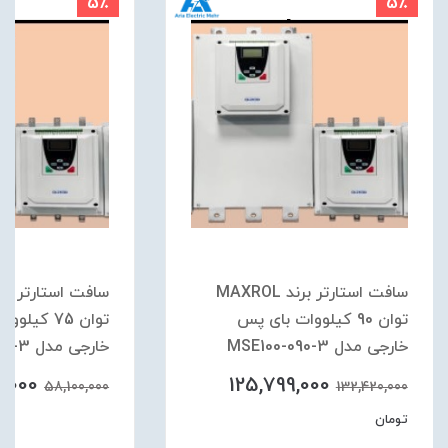
5٪
5٪
سافت استارتر برند MAXROL
توان 90 کیلووات بای پس
توان 75 کیل
خارجی مدل MSE100-090-3
خارجی مدل MSE100-075-3
5,000
125,799,000
58,100,000
132,420,000
تومان