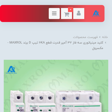
0
خانه
فهرست محصولات
کلید مینیاتوری سه فاز 32 آمپر قدرت قطع 6KA تیپ D برند MAXROL -
مکسرول