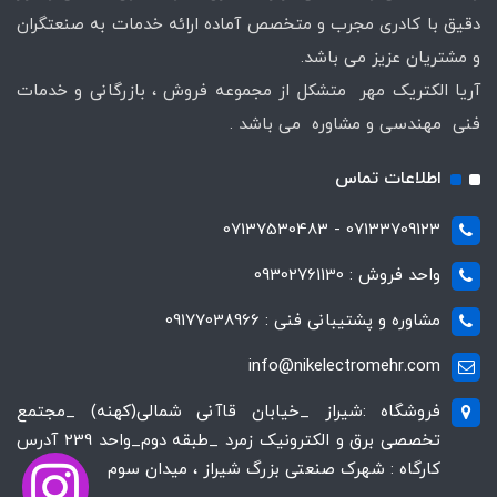
دقیق با کادری مجرب و متخصص آماده ارائه خدمات به صنعتگران
و مشتریان عزیز می باشد.
آریا الکتریک مهر متشکل از مجموعه فروش ، بازرگانی و خدمات
فنی مهندسی و مشاوره می باشد .
اطلاعات تماس
07133709123 - 07137530483
واحد فروش : 09302761130
مشاوره و پشتیبانی فنی : 09177038966
info@nikelectromehr.com
فروشگاه :شیراز _خیابان قاآنی شمالی(کهنه) _مجتمع
تخصصی برق و الکترونیک زمرد _طبقه دوم_واحد 239 آدرس
کارگاه : شهرک صنعتی بزرگ شیراز ، میدان سوم