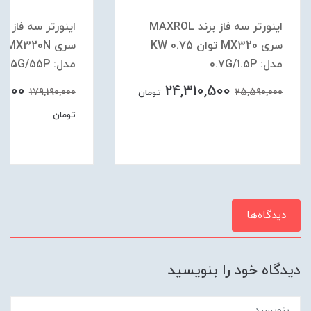
اینورتر سه فاز برند MAXROL
سری MX320 توان 0.75 KW
مدل: 0.7G/1.5P
مدل: 45G/55P
0,500
24,310,500
179,190,000
25,590,000
تومان
تومان
دیدگاه‌ها
دیدگاه خود را بنویسید