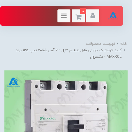
0
خانه
فهرست محصولات
کلید اتوماتیک حرارتی قابل تنظیم 3پل 63 آمپر 20KA تیپ 125 برند
MAXROL - مکسرول