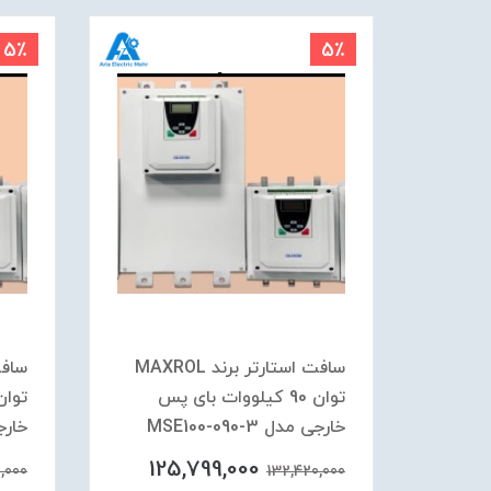
5٪
5٪
 برند MAXROL
سافت استارتر برند MAXROL
 پس
توان 90 کیلووات بای پس
خارجی مدل MSE100-090-3
خارجی م
125,799,000
,000
132,420,000