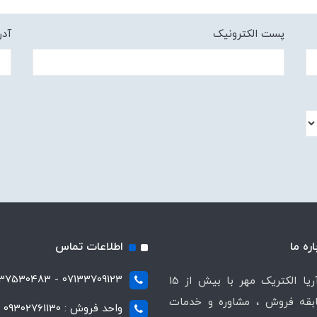
پست الکترونیک
آد
اره ما
اطلاعات تماس
07133709123 - 07137530483
شرکت آریا الکتریک مهر با بیش از 15
قه فروش ، مشاوره و خدمات
واحد فروش : 09302761130