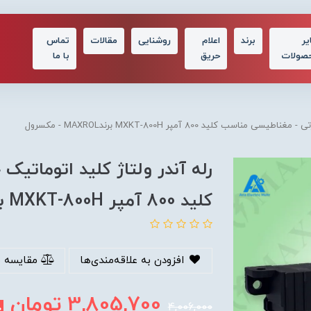
یر
برند
اعلام
روشنایی
مقالات
تماس
صولات
حریق
با ما
سب کلید 800 آمپر MXKT-800H برندMAXROL - مکسرول
رله آندر ولتاژ کلید اتوماتی
کلید 800 آمپر MXKT-800H برندMAXROL - مکسرول
افزودن به علاقه‌مندی‌ها
مقایسه 
3,805,700
تومان
4,006,000
%