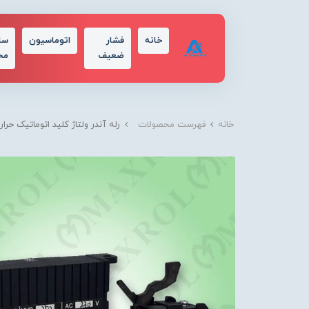
خانه
فشار
اتوماسیون
سا
ضعیف
مح
خانه
فهرست محصولات
رله آندر ولتاژ کلید اتوماتیک حرارتی - مغناطیسی منا