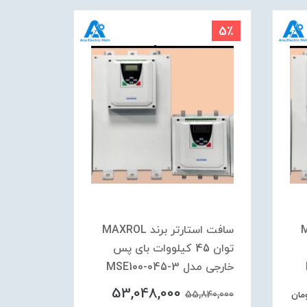
5٪
5٪
MAX
سافت استارتر برند MAXROL
توان 45 کیلووات بای پس
خارجی مدل MSE100-045-3
خارجی مدل 037-3
53,048,000
,950,000
55,840,000
مان