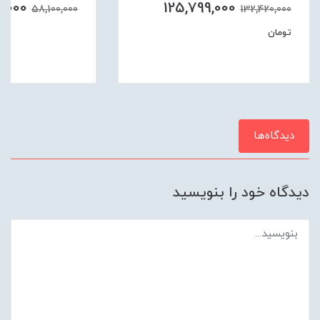
5,000
125,799,000
58,100,000
132,420,000
تومان
دیدگاه‌ها
دیدگاه خود را بنویسید