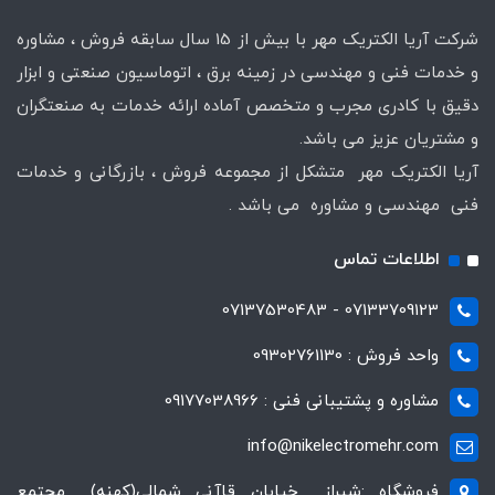
شرکت آریا الکتریک مهر با بیش از 15 سال سابقه فروش ، مشاوره
و خدمات فنی و مهندسی در زمینه برق ، اتوماسیون صنعتی و ابزار
دقیق با کادری مجرب و متخصص آماده ارائه خدمات به صنعتگران
و مشتریان عزیز می باشد.
آریا الکتریک مهر متشکل از مجموعه فروش ، بازرگانی و خدمات
فنی مهندسی و مشاوره می باشد .
اطلاعات تماس
07133709123 - 07137530483
واحد فروش : 09302761130
مشاوره و پشتیبانی فنی : 09177038966
info@nikelectromehr.com
فروشگاه :شیراز _خیابان قاآنی شمالی(کهنه) _مجتمع