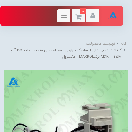
0
خانه
فهرست محصولات
کنتاکت کمکی کلی اتوماتیک حرارتی - مغناطیسی مناسب کلید 45 آمپر
MXKT-125M برندMAXROL - مکسرول