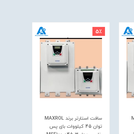
5٪
5٪
MAX
سافت استارتر برند MAXROL
توان 45 کیلووات بای پس