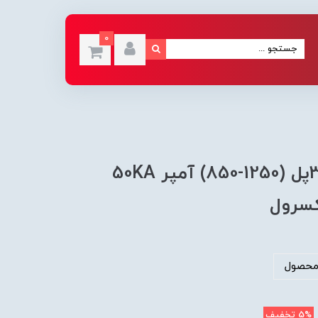
0
کلید قابل تنظیم الکترونیکی 3پل (1250-850) آمپر 50KA
محصول
5%
تخفیف