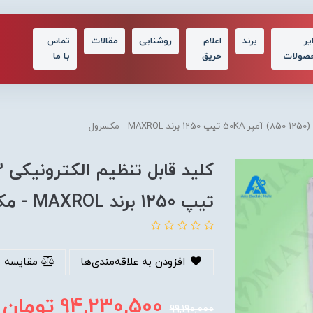
یر
برند
اعلام
روشنایی
مقالات
تماس
صولات
حریق
با ما
تیپ 1250 برند MAXROL - مکسرول
افزودن به علاقه‌مندی‌ها
مقایسه 
94,230,500
تومان
99,190,000