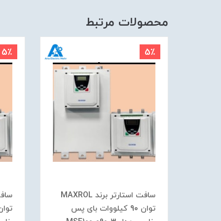
محصولات مرتبط
5٪
5٪
 برند MAXROL
سافت استارتر برند MAXROL
 پس
توان 90 کیلووات بای پس