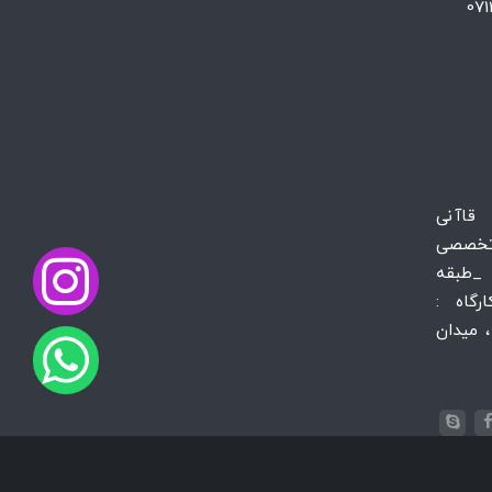
 قاآنی
تخصصی
_طبقه
س کارگاه :
 میدان