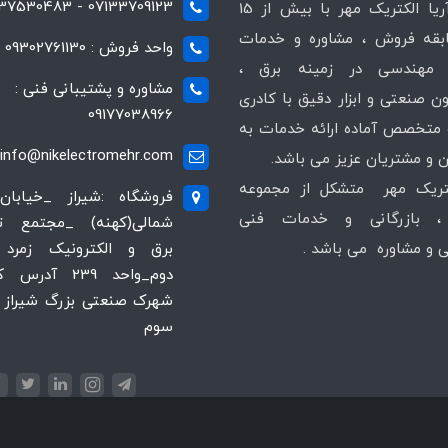
07133709123 - 07137530483
شرکت آریا الکتریک مهر با بیش از 15
قه فروش ، مشاوره و خدمات
واحد فروش : 09302761130
مهندسی در زمینه برق ،
مشاوره و پشتیبانی فنی :
ن صنعتی و ابزار دقیق با کادری
09177038966
متخصص آماده ارائه خدمات به
info@nikelectromehr.com
 و مشتریان عزیز می باشد.
کتریک مهر متشکل از مجموعه
فروشگاه :شیراز _خیابان
 بازرگانی و خدمات فنی
شمالی(کهنه) _مجتمع 
و مشاوره می باشد .
برق و الکترونیک زمرد 
دوم_واحد 239 آدر
شهرک صنعتی بزرگ شیراز ،
سوم