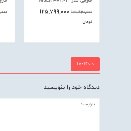
خارجی مدل MSE100-090-3
خارجی م
125,799,000
,000
132,420,000
تومان
دیدگاه‌ها
دیدگاه خود را بنویسید