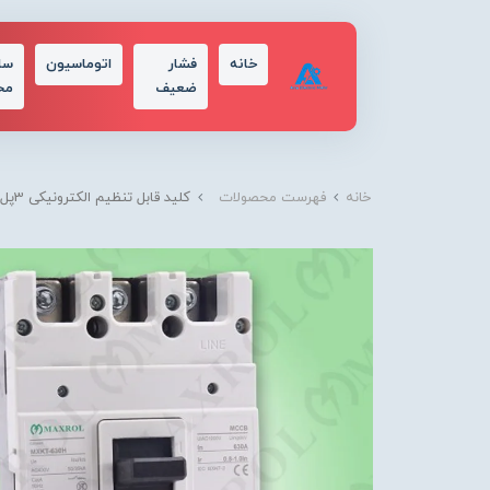
خانه
فشار
اتوماسیون
سا
ضعیف
مح
خانه
فهرست محصولات
کلید قابل تنظیم الکترونیکی 3پل (1250-850) آمپر 50KA تیپ 1250 برند MAXROL - مکسرول