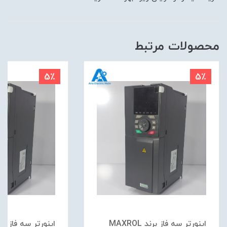
محصولات مرتبط
5٪
5٪
اینورتر سه فاز برند MAXROL