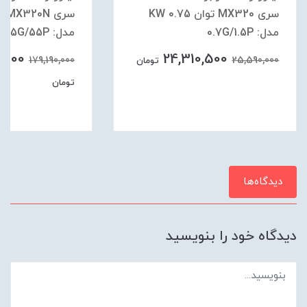
سری MX320 توان 0.75 KW
مدل: 0.7G/1.5P
مدل: 45G/55P
0,500
24,310,500
179,190,000
25,590,000
تومان
تومان
دیدگاه‌ها
دیدگاه خود را بنویسید