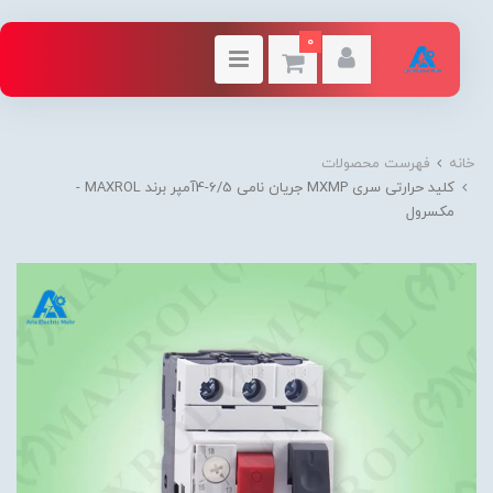
0
خانه
فهرست محصولات
کلید حرارتی سری MXMP جریان نامی 6/5-4آمپر برند MAXROL -
مکسرول