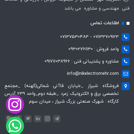
فنی مهندسی و مشاوره می باشد .
اطلاعات تماس
07133709123 - 07137530483
واحد فروش : 09302761130
مشاوره و پشتیبانی فنی : 09177038966
info@nikelectromehr.com
فروشگاه :شیراز _خیابان قاآنی شمالی(کهنه) _مجتمع
تخصصی برق و الکترونیک زمرد _طبقه دوم_واحد 239 آدرس
کارگاه : شهرک صنعتی بزرگ شیراز ، میدان سوم