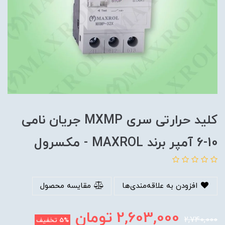
کلید حرارتی سری MXMP جریان نامی
10-6 آمپر برند MAXROL - مکسرول
افزودن به علاقه‌مندی‌ها
مقایسه محصول
2,603,000
تومان
2,740,000
5%
تخفیف