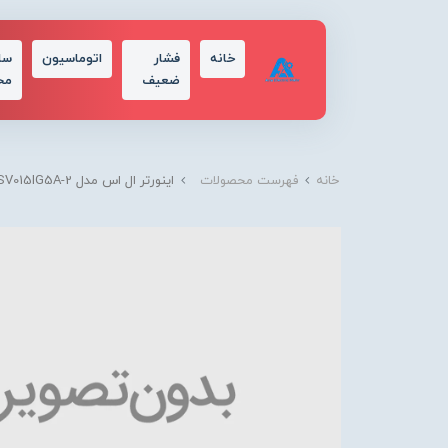
خانه
فشار
اتوماسیون
سا
ضعیف
مح
خانه
فهرست محصولات
اینورتر ال اس مدل SV015IG5A-2 ولتاژ220 ولت توان 1.5کیلو وات