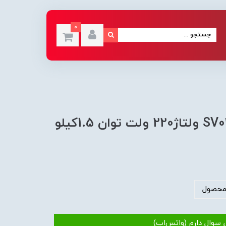
0
اینورتر ال اس مدل SV015IG5A-2 ولتاژ220 ولت توان 1.5کیلو
محصول
 سوال دارم (واتس‌اپ)