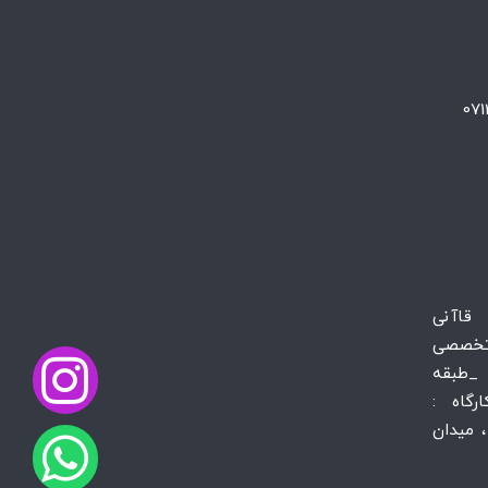
 قاآنی
تخصصی
_طبقه
س کارگاه :
 میدان