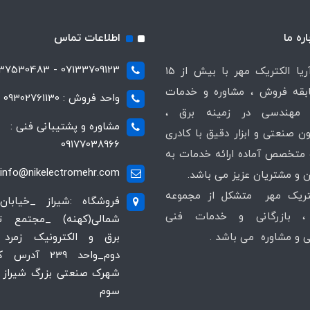
اره ما
اطلاعات تماس
07133709123 - 07137530483
شرکت آریا الکتریک مهر با بیش از 15
قه فروش ، مشاوره و خدمات
واحد فروش : 09302761130
مهندسی در زمینه برق ،
مشاوره و پشتیبانی فنی :
ن صنعتی و ابزار دقیق با کادری
09177038966
متخصص آماده ارائه خدمات به
info@nikelectromehr.com
 و مشتریان عزیز می باشد.
کتریک مهر متشکل از مجموعه
فروشگاه :شیراز _خیابان
 بازرگانی و خدمات فنی
شمالی(کهنه) _مجتمع 
و مشاوره می باشد .
برق و الکترونیک زمرد 
دوم_واحد 239 آدر
شهرک صنعتی بزرگ شیراز ،
سوم