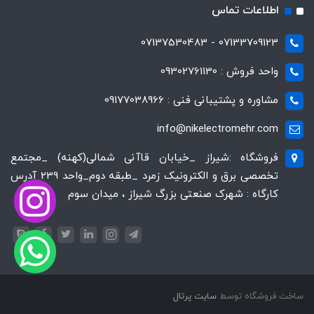
اطلاعات تماس
07133709123 - 07137530483
واحد فروش : 09302761130
مشاوره و پشتیبانی فنی : 09177038966
info@nikelectromehr.com
فروشگاه :شیراز _خیابان قاآنی شمالی(کهنه) _مجتمع
تخصصی برق و الکترونیک زمرد _طبقه دوم_واحد 239 آدرس
کارگاه : شهرک صنعتی بزرگ شیراز ، میدان سوم
ساخت فروشگاه توسط
سایت پرتال