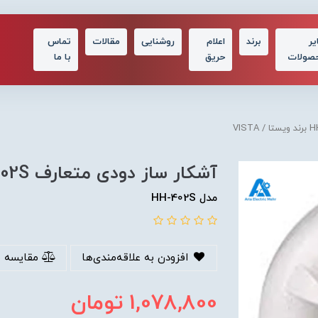
یر
برند
اعلام
روشنایی
مقالات
تماس
صولات
حریق
با ما
آشکار ساز دودی متعارف HH-402S برند ویستا / VISTA
مدل HH-402S
افزودن به علاقه‌مندی‌ها
مقایسه 
1,078,800
تومان