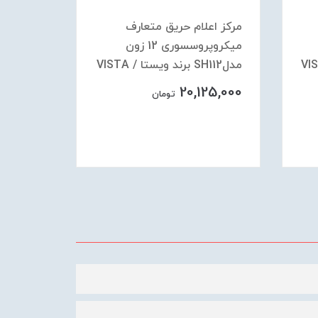
مرکز اعلام حریق متعارف
مرکز اع
میکروپروسسوری 12 زون
مدلSH112 برند ویستا / VISTA
مدلSH110 برند ویستا / VISTA
75,000
20,125,000
تومان