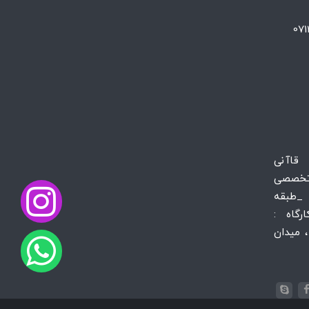
 قاآنی
تخصصی
_طبقه
س کارگاه :
 میدان