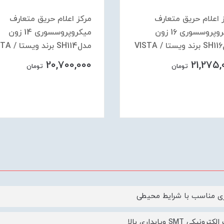
 اعلام حریق متعارف
مرکز اعلام حریق متعارف
میکروپروسسوری 16 زون
میکروپروسسوری 14 زون
VI
مدلSH114 برند ویستا / VISTA
20,700,000
21,275,
تومان
تومان
ی مناسب با شرایط محیطی
ونیکی SMT وپایداری بالا