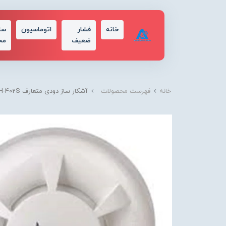
خانه
فشار
اتوماسیون
سا
ضعیف
مح
خانه
فهرست محصولات
آشکار ساز دودی متعارف HH-402S برند ویستا / VISTA