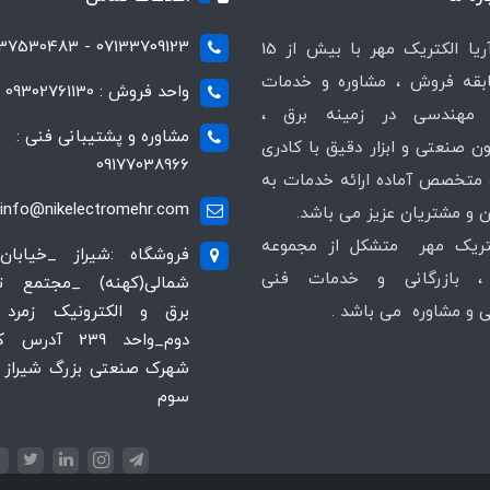
07133709123 - 07137530483
شرکت آریا الکتریک مهر با بیش از 15
قه فروش ، مشاوره و خدمات
واحد فروش : 09302761130
مهندسی در زمینه برق ،
مشاوره و پشتیبانی فنی :
ن صنعتی و ابزار دقیق با کادری
09177038966
متخصص آماده ارائه خدمات به
info@nikelectromehr.com
 و مشتریان عزیز می باشد.
کتریک مهر متشکل از مجموعه
فروشگاه :شیراز _خیابان
 بازرگانی و خدمات فنی
شمالی(کهنه) _مجتمع 
و مشاوره می باشد .
برق و الکترونیک زمرد 
دوم_واحد 239 آدر
شهرک صنعتی بزرگ شیراز ،
سوم