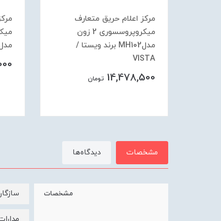
مرکز اعلام حریق متعارف
مرکز
ون
میکروپروسسوری 2 زون
/
مدلMH102 برند ویستا /
مدلSH116 برند ویستا / STA
VISTA
000
14,478,500
تومان
مشخصات
دیدگاه‌ها
سازگار
مشخصات
مدارات الکتر