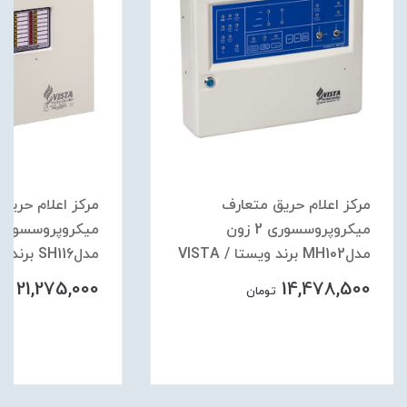
مرکز اعلام حریق متعارف
مرکز اعلام حریق 
میکروپروسسوری 2 زون
مدلMH102 برند ویستا / VISTA
مدلSH116 برند ویستا / VISTA
21,275,000
14,478,500
تومان
توم