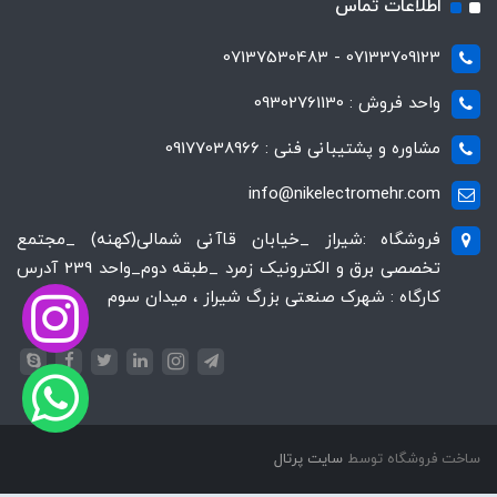
اطلاعات تماس
07133709123 - 07137530483
واحد فروش : 09302761130
مشاوره و پشتیبانی فنی : 09177038966
info@nikelectromehr.com
فروشگاه :شیراز _خیابان قاآنی شمالی(کهنه) _مجتمع
تخصصی برق و الکترونیک زمرد _طبقه دوم_واحد 239 آدرس
کارگاه : شهرک صنعتی بزرگ شیراز ، میدان سوم
ساخت فروشگاه توسط
سایت پرتال