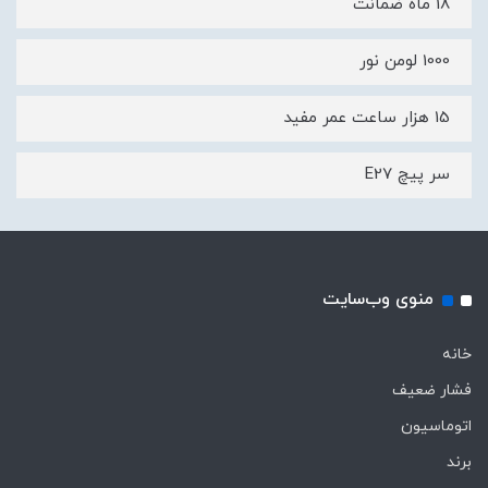
18 ماه ضمانت
1000 لومن نور
15 هزار ساعت عمر مفید
سر پیچ E27
منوی وب‌سایت
خانه
فشار ضعیف
اتوماسیون
برند