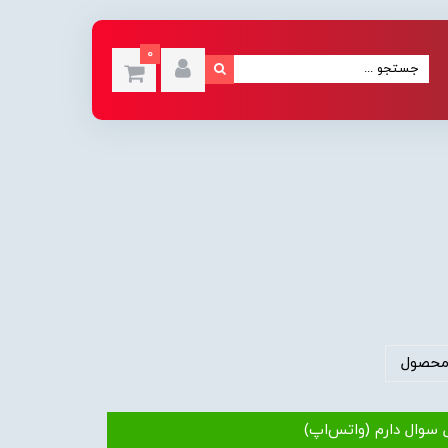
0
محصول
 سوال دارم (واتس‌اپ)