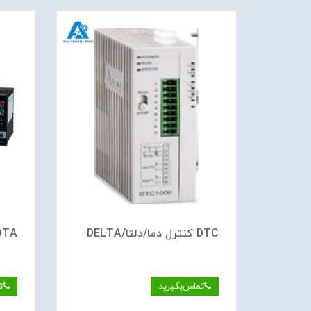
DTC کنترل دما/دلتا/DELTA
DTA کنترل دما/دلتا/
تماس‌بگیرید
ت