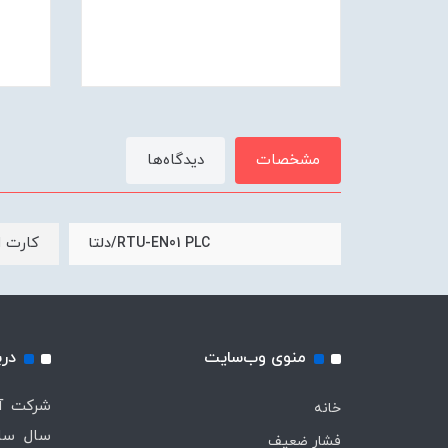
مشخصات
دیدگاه‌ها
کارت ا
RTU-EN01 PLC/دلتا
منوی وب‌سایت
درب
خانه
سال ساب
فشار ضعیف