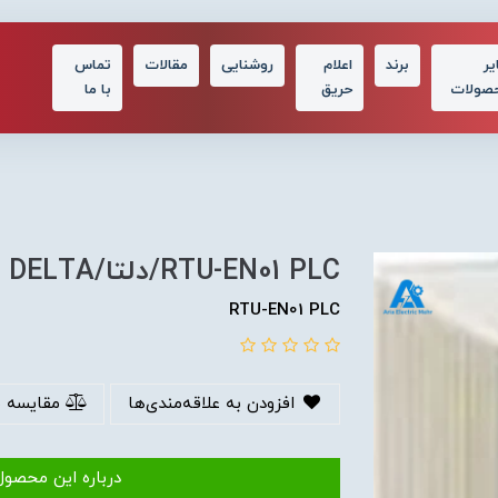
یر
برند
اعلام
روشنایی
مقالات
تماس
صولات
حریق
با ما
RTU-EN01 PLC/دلتا/DELTA
RTU-EN01 PLC
افزودن به علاقه‌مندی‌ها
مقایسه 
درباره این محصول