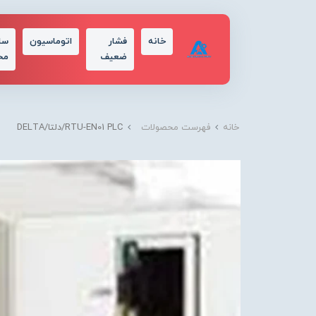
خانه
فشار
اتوماسیون
سا
ضعیف
مح
خانه
فهرست محصولات
RTU-EN01 PLC/دلتا/DELTA