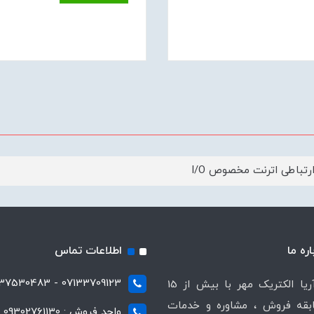
رتباطی اترنت مخصوص I/O
اره ما
اطلاعات تماس
07133709123 - 07137530483
شرکت آریا الکتریک مهر با بیش از 15
قه فروش ، مشاوره و خدمات
واحد فروش : 09302761130