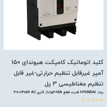
کلید اتوماتیک کامپکت هیوندای 150
آمپر غیرقابل تنظیم حرارتی-غیر قابل
تنظیم مغناطیسی 3 پل
برند: HYUNDAI قدرت قطع 38KAولتاژ کاری 380/415V AC