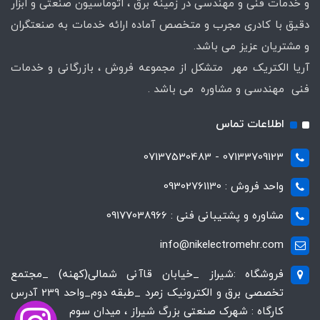
و خدمات فنی و مهندسی در زمینه برق ، اتوماسیون صنعتی و ابزار
دقیق با کادری مجرب و متخصص آماده ارائه خدمات به صنعتگران
و مشتریان عزیز می باشد.
آریا الکتریک مهر متشکل از مجموعه فروش ، بازرگانی و خدمات
فنی مهندسی و مشاوره می باشد .
اطلاعات تماس
07133709123 - 07137530483
واحد فروش : 09302761130
مشاوره و پشتیبانی فنی : 09177038966
info@nikelectromehr.com
فروشگاه :شیراز _خیابان قاآنی شمالی(کهنه) _مجتمع
تخصصی برق و الکترونیک زمرد _طبقه دوم_واحد 239 آدرس
کارگاه : شهرک صنعتی بزرگ شیراز ، میدان سوم