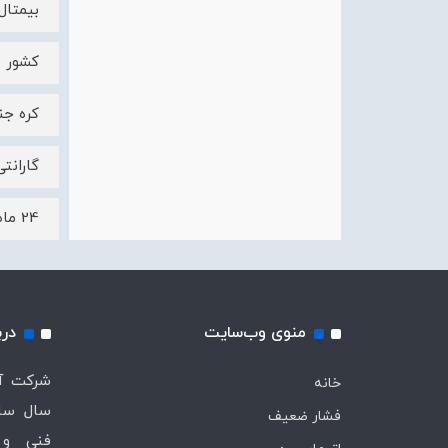
بیمتال 
کشور س
کره جن
گارانتی
24 ماه
منوی وب‌سایت
درب
خانه
سال ساب
فشار ضعیف
فنی و 