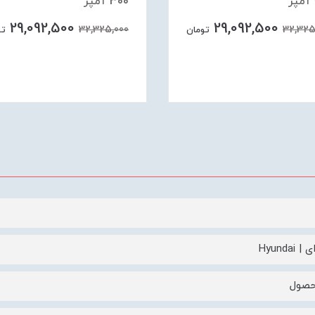
300 آمپر
29,092,500
29,092,500
32,325,000
32,325
تومان
تو
Hyundai
حصول