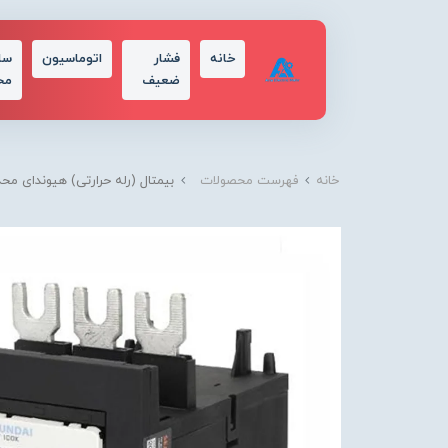
خانه
فشار
اتوماسیون
سا
ضعیف
مح
خانه
فهرست محصولات
بیمتال (رله حرارتی) هیوندای محدوده تنظی