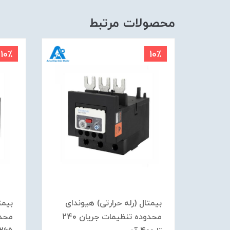
محصولات مرتبط
10٪
10٪
ندای
بیمتال (رله حرارتی) هیوندای
بیمت
محدوده تنظیمات جریان 300
محدوده تنظیمات جریان 240