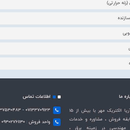
(رله حرارتی)
ازنده
وبی
اره ما
اطلاعات تماس
07133709123 - 07137530483
شرکت آریا الکتریک مهر با بیش از 15
قه فروش ، مشاوره و خدمات
واحد فروش : 09302761130
مهندسی در زمینه برق ،