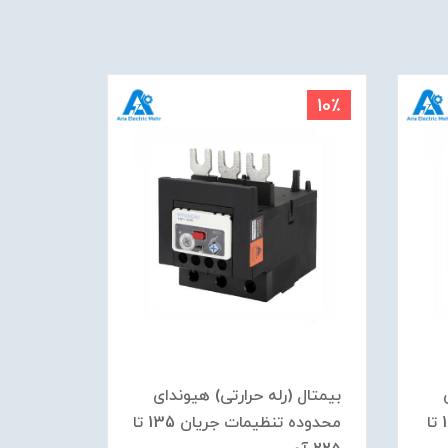
10٪
10٪
بیمتال (رله حرارتی) هیوندای
بیمتال (
محدوده تنظیمات جریان 180 تا
محدوده تنظیمات جریان 135 تا