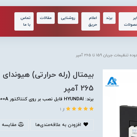
یر
برند
اعلام
روشنایی
مقالات
تماس
صولات
حریق
با ما
مات جریان 159 تا 265 آمپر
265 آمپر
برند: HYUNDAI قابل نصب بر روی کنتاکتور 300A/400A/500A
از 1
افزودن به علاقه‌مندی‌ها
مقایسه 