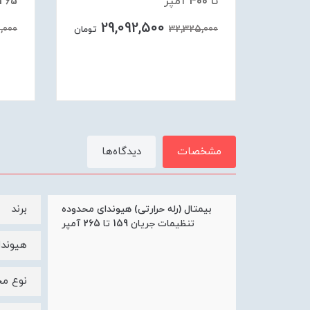
تا 400 آمپر
265 آمپر
29,092,500
2
,000
32,325,000
تومان
تومان
مشخصات
دیدگاه‌ها
برند
بیمتال (رله حرارتی) هیوندای محدوده
تنظیمات جریان 159 تا 265 آمپر
هیوندای | 
نوع م