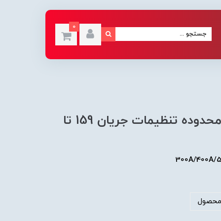
0
بیمتال (رله حرارتی) هیوندای محدوده تنظیمات جریان 159 تا
محصول