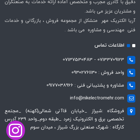
دقیق با کادری مجرب و متخصص آماده ارائه خدمات به صنعتگران
و مشتریان عزیز می باشد.
آریا الکتریک مهر متشکل از مجموعه فروش ، بازرگانی و خدمات
فنی مهندسی و مشاوره می باشد .
اطلاعات تماس
07133709123 - 07137530483
واحد فروش : 09302761130
مشاوره و پشتیبانی فنی : 09177038966
info@nikelectromehr.com
فروشگاه :شیراز _خیابان قاآنی شمالی(کهنه) _مجتمع
تخصصی برق و الکترونیک زمرد _طبقه دوم_واحد 239 آدرس
کارگاه : شهرک صنعتی بزرگ شیراز ، میدان سوم