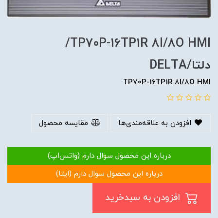
TP70P-16TP1R 8I/8O HMI/
دلتا/DELTA
TP70P-16TP1R 8I/8O HMI
افزودن به علاقه‌مندی‌ها
مقایسه محصول
درباره این محصول سوال دارم (واتس‌اپ)
درباره این محصول سوال دارم (ایتا)
افزودن به سبدخرید