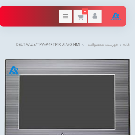
0
خانه
فهرست محصولات
TP70P-16TP1R 8I/8O HMI/دلتا/DELTA