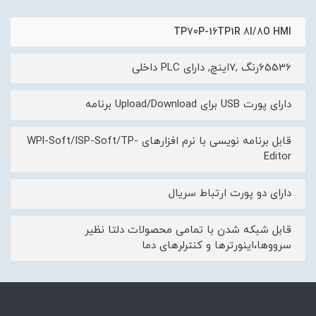
TP70P-16TP1R 8I/8O HMI
65536رنگ ,7اینچ, دارای PLC داخلی
دارای پورت USB برای Upload/Download برنامه
قابل برنامه نویسی با نرم افزارهای WPl-Soft/ISP-Soft/TP-
Editor
دارای دو پورت ارتباط سریال
قابل شبکه شدن با تمامی محصولات دلتا نظیر
سرووها،اینورترها و کنترلرهای دما