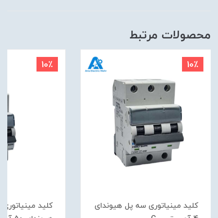
محصولات مرتبط
10٪
10٪
کلید مینیاتوری سه پل هیوندای
کلید مینیاتوری ت