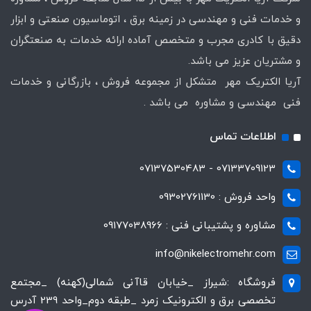
و خدمات فنی و مهندسی در زمینه برق ، اتوماسیون صنعتی و ابزار
دقیق با کادری مجرب و متخصص آماده ارائه خدمات به صنعتگران
و مشتریان عزیز می باشد.
آریا الکتریک مهر متشکل از مجموعه فروش ، بازرگانی و خدمات
فنی مهندسی و مشاوره می باشد .
اطلاعات تماس
07133709123 - 07137530483
واحد فروش : 09302761130
مشاوره و پشتیبانی فنی : 09177038966
info@nikelectromehr.com
فروشگاه :شیراز _خیابان قاآنی شمالی(کهنه) _مجتمع
تخصصی برق و الکترونیک زمرد _طبقه دوم_واحد 239 آدرس