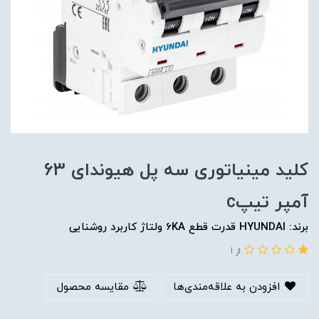
کلید مینیاتوری سه پل هیوندای 63
آمپر تیپc
برند: HYUNDAI قدرت قطع 6KA ولتاژ کاربرد روشنایی
از 1
افزودن به علاقه‌مندی‌ها
مقایسه محصول