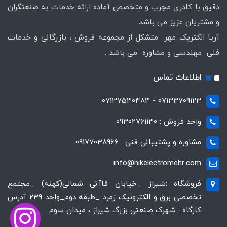
دقیق با کادری مجرب و متخصص آماده ارائه خدمات به صنعتگران
و مشتریان عزیز می باشد.
آریا الکتریک مهر متشکل از مجموعه فروش ، بازرگانی و خدمات
فنی مهندسی و مشاوره می باشد .
اطلاعات تماس
07133709123 - 07137530483
واحد فروش : 09302761130
مشاوره و پشتیبانی فنی : 09177038966
info@nikelectromehr.com
فروشگاه :شیراز _خیابان قاآنی شمالی(کهنه) _مجتمع
تخصصی برق و الکترونیک زمرد _طبقه دوم_واحد 239 آدرس
کارگاه : شهرک صنعتی بزرگ شیراز ، میدان سوم