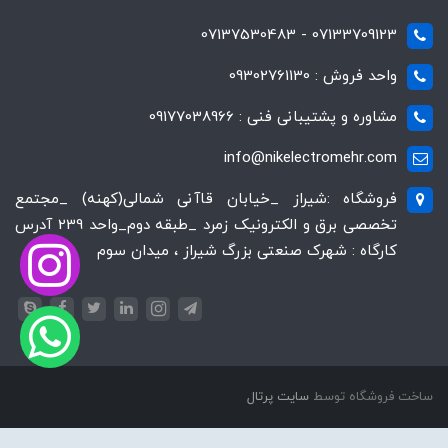
07133709123 - 07137530483
واحد فروش : 09302761130
مشاوره و پشتیبانی فنی : 09177038966
info@nikelectromehr.com
فروشگاه :شیراز _خیابان قاآنی شمالی(کهنه) _مجتمع
تخصصی برق و الکترونیک زمرد _طبقه دوم_واحد 239 آدرس
کارگاه : شهرک صنعتی بزرگ شیراز ، میدان سوم
ساخت فروشگاه توسط
سایت پرتال