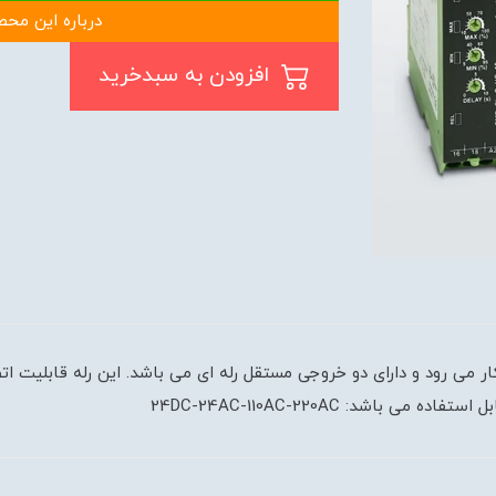
درباره این محص
افزودن به سبدخرید
اشد: 24DC-24AC-110AC-220AC