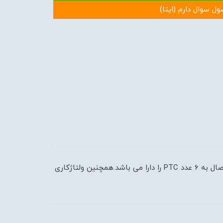
ول سوال دارم (ایتا)
رله PTC جهت حفاظت کلیه موتورهای مجهزبه PTC بکار می رود و دارای دو خروجی مستقل رله ای می باشد. این رله قابلیت اتصال به ۶ عدد PTC را دارا می باشد.همچنین ولتاژکاری