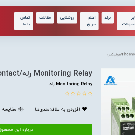
یر
برند
اعلام
روشنایی
مقالات
تماس
صولات
حریق
با ما
Monitoring Relay رله/Phoenix-Contact/فونیکس
Monitoring Relay رله
افزودن به علاقه‌مندی‌ها
مقایسه 
درباره این محصول