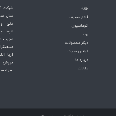
خانه
سال ساب
فشار ضعیف
فنی و 
اتوماسیون
اتوماسیو
برند
مجرب و 
دیگر محصولات
صنعتگران
قوانین سایت
آریا ال
درباره ما
فروش ،
مقالات
مهندسی 