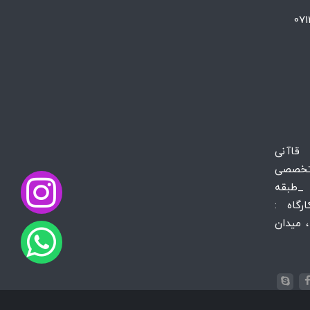
 قاآنی
تخصصی
_طبقه
س کارگاه :
 میدان