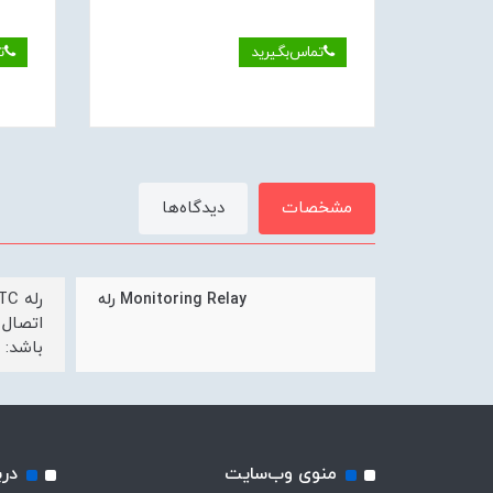
تماس‌بگیرید
ت
مشخصات
دیدگاه‌ها
Monitoring Relay رله
باشد: 24DC-24AC-110AC-220AC
منوی وب‌سایت
درب