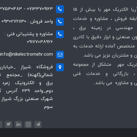
07133709123 - 07137530483
شرکت آریا الکتریک مهر با بیش از 15
قه فروش ، مشاوره و خدمات
واحد فروش : 09302761130
مهندسی در زمینه برق ،
مشاوره و پشتیبانی فنی :
ن صنعتی و ابزار دقیق با کادری
09177038966
متخصص آماده ارائه خدمات به
info@nikelectromehr.com
 و مشتریان عزیز می باشد.
کتریک مهر متشکل از مجموعه
فروشگاه :شیراز _خیابان
 بازرگانی و خدمات فنی
شمالی(کهنه) _مجتمع 
و مشاوره می باشد .
برق و الکترونیک زمرد 
دوم_واحد 239 آدر
شهرک صنعتی بزرگ شیراز ،
سوم