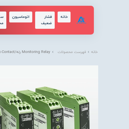
خانه
فشار
اتوماسیون
سا
ضعیف
مح
خانه
فهرست محصولات
Monitoring Relay رله/Phoenix-Contact/فونیکس