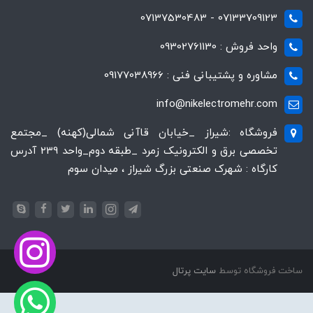
07133709123 - 07137530483
واحد فروش : 09302761130
مشاوره و پشتیبانی فنی : 09177038966
info@nikelectromehr.com
فروشگاه :شیراز _خیابان قاآنی شمالی(کهنه) _مجتمع
تخصصی برق و الکترونیک زمرد _طبقه دوم_واحد 239 آدرس
کارگاه : شهرک صنعتی بزرگ شیراز ، میدان سوم
ساخت فروشگاه توسط
سایت پرتال