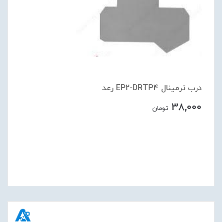
درب ترمينال EP2-DRTP4 رعد
38,000
تومان