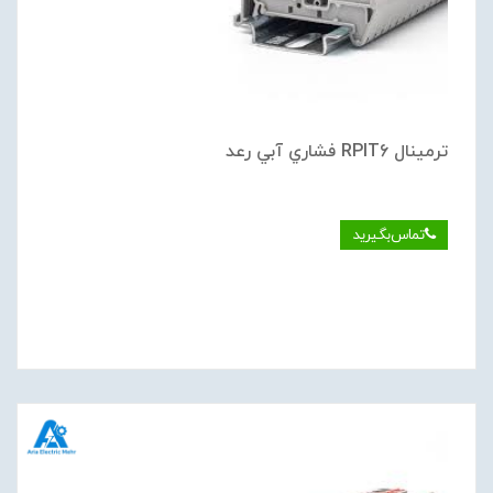
ترمينال RPIT6 فشاري آبي رعد
تماس‌بگیرید