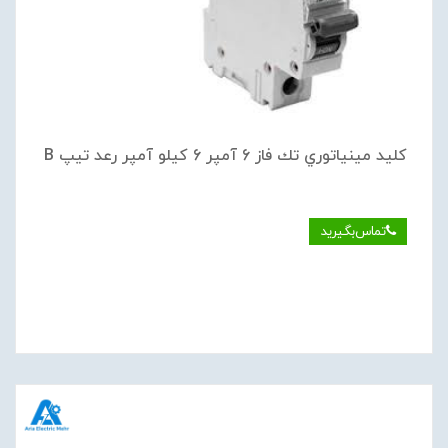
كليد مينياتوري تك فاز 6 آمپر 6 كيلو آمپر رعد تيپ B
تماس‌بگیرید