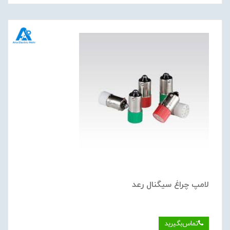
لامپ چراغ سيگنال رعد
تماس‌بگیرید