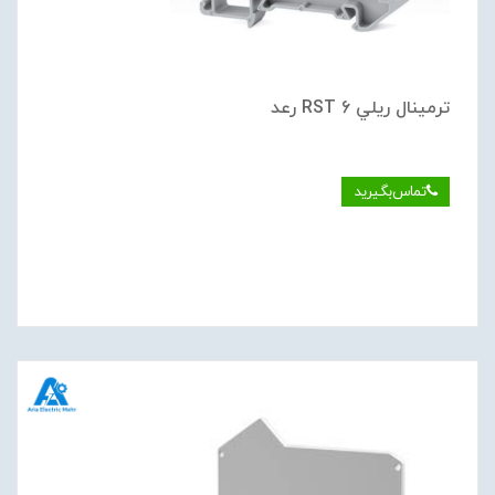
ترمينال ريلي RST 6 رعد
تماس‌بگیرید