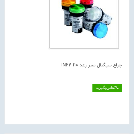
چراغ سيگنال سبز رعد IN22 110
تماس‌بگیرید