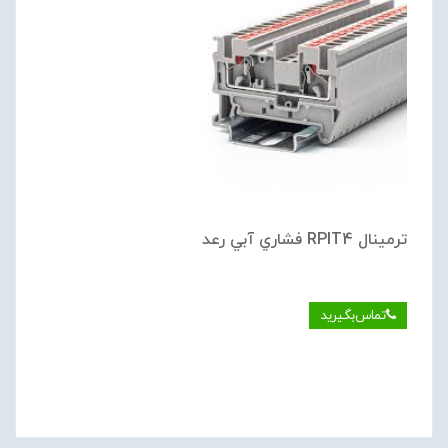
ترمينال RPIT4 فشاري آبي رعد
تماس‌بگیرید