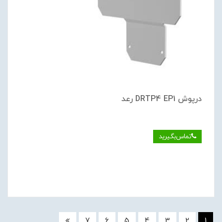
درپوش DRTP4 EP1 رعد
تماس‌بگیرید
7
6
5
4
3
2
1