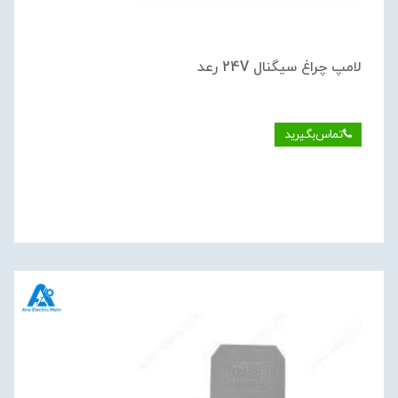
لامپ چراغ سيگنال 24V رعد
تماس‌بگیرید