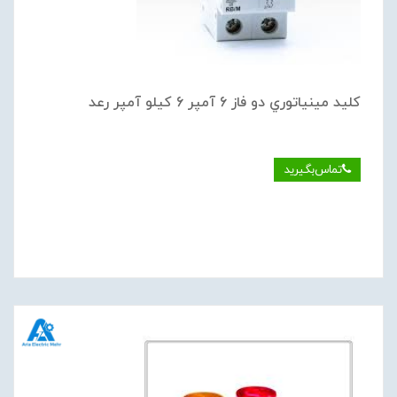
كليد مينياتوري دو فاز 6 آمپر 6 كيلو آمپر رعد
تماس‌بگیرید