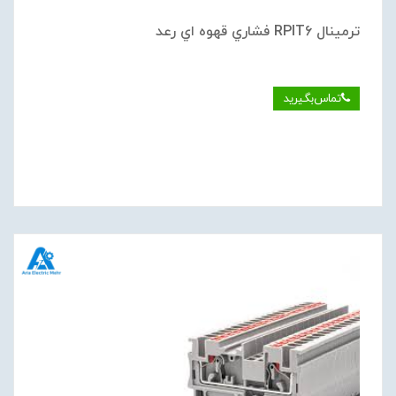
ترمينال RPIT6 فشاري قهوه اي رعد
تماس‌بگیرید