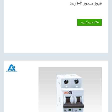
فيوز هلدور 102 رعد
تماس‌بگیرید