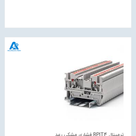
ترمينال RPIT4 فشاري مشكي رعد