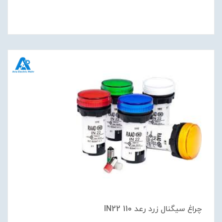
چراغ سيگنال زرد رعد IN22 110