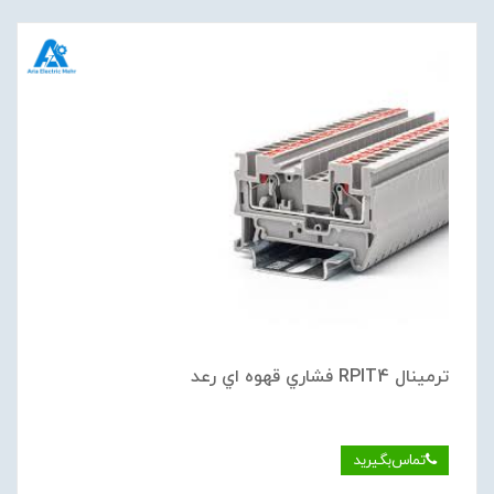
ترمينال RPIT4 فشاري قهوه اي رعد
تماس‌بگیرید