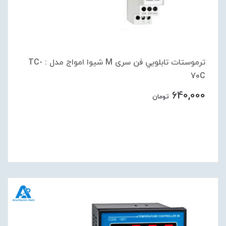
ترموستات تابلويي فن سری M شیوا امواج مدل : TC-
70C
640,000
تومان