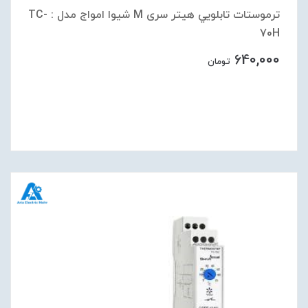
ترموستات تابلويي هيتر سری M شیوا امواج مدل : TC-
70H
640,000
تومان