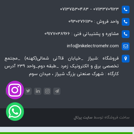
07133709123 - 07137530483
واحد فروش : 09302761130
مشاوره و پشتیبانی فنی : 09177038966
info@nikelectromehr.com
فروشگاه :شیراز _خیابان قاآنی شمالی(کهنه) _مجتمع
تخصصی برق و الکترونیک زمرد _طبقه دوم_واحد 239 آدرس
کارگاه : شهرک صنعتی بزرگ شیراز ، میدان سوم
ساخت فروشگاه توسط
سایت پرتال