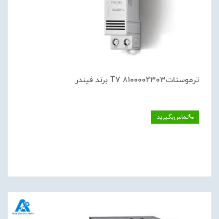
ترموستات8100002303 T7 برند فیندر
تماس‌بگیرید