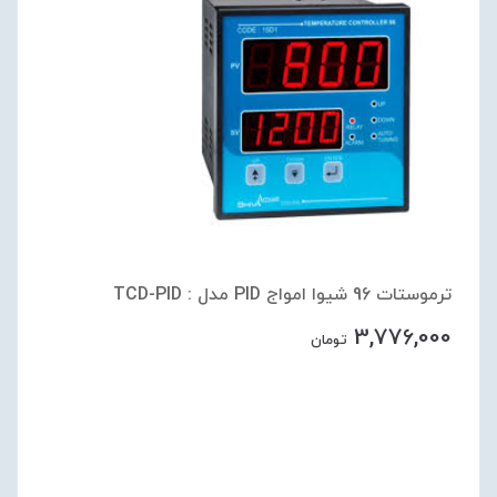
ترموستات 96 شیوا امواج PID مدل : TCD-PID
3,776,000
تومان