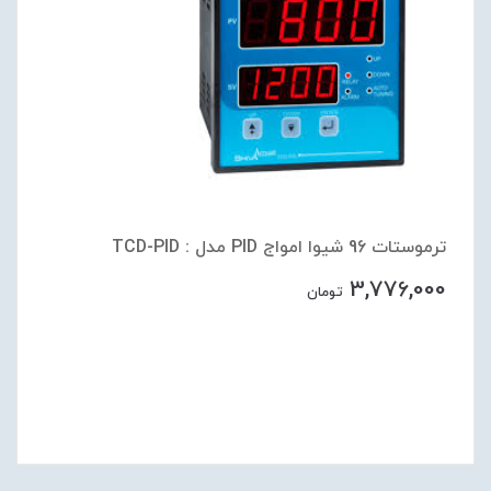
ترموستات 96 شیوا امواج PID مدل : TCD-PID
3,776,000
تومان