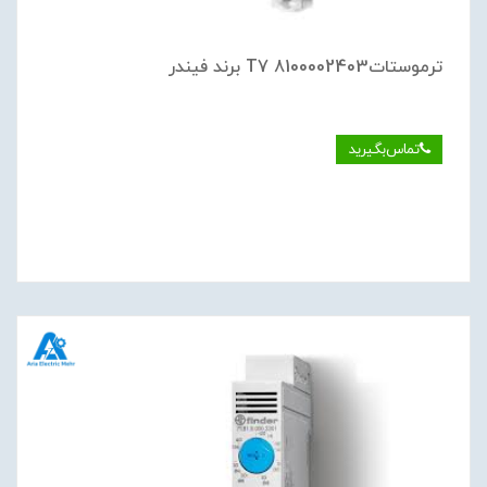
ترموستات8100002403 T7 برند فیندر
تماس‌بگیرید