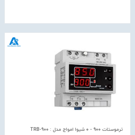
ترموستات 900 - 0 شیوا امواج مدل : TRB-900