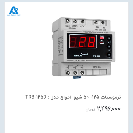
ترموستات 125- 50 شیوا امواج مدل : TRB-125D
2,496,000
تومان