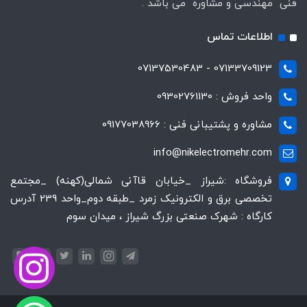
فنی مهندسی و مشاوره می باشد .
اطلاعات تماس
07133709123 - 07137530483
واحد فروش : 09302761130
مشاوره و پشتیبانی فنی : 09177038966
info@nikelectromehr.com
فروشگاه :شیراز _خیابان قاآنی شمالی(کهنه) _مجتمع
تخصصی برق و الکترونیک زمرد _طبقه دوم_واحد 239 آدرس
کارگاه : شهرک صنعتی بزرگ شیراز ، میدان سوم