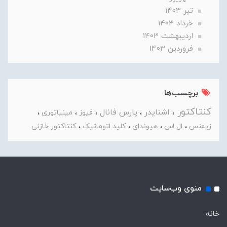
تير 1403
خرداد 1403
ارديبهشت 1403
فروردین 1403
برچسب‌ها
کنتاکتور
اشنایدر
پارس فانال
فیوز
مینیاتوری
زیمنس
ال اس
هیوندای
کلید اتوماتیک
کنتاکتور خازنی
منوی وب‌سایت
خانه