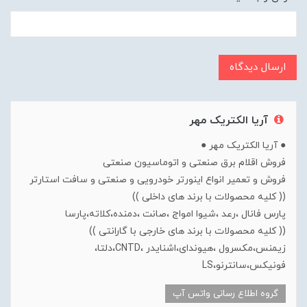
ارسال دیدگاه
آریا الکتریک مهر
● آریا الکتریک مهر ●
فروش اقلام برق صنعتی و اتوماسیون صنعتی
فروش و تعمیر انواع اینورتر خودرویی و صنعتی و سافت استارتر
(( کلیه محصولات با برند های داخلی ))
پارس فانال ،رعد ،شیوا امواج ،صانت ،دمنده،کلاته،پارسا
(( کلیه محصولات با برند های خارجی با گارانتی ))
زیمنس،مکسرول ،هیوندای،اشنایدر ،CNTD،دلتا،
فونیکس،سانترنو،LS
گروه اطلاع رسانی واتس آپ