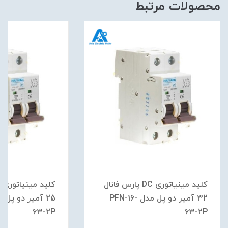
محصولات مرتبط
کلید مینیاتوری DC پارس فانال
32 آمپر دو پل مدل PFN-16-
63-2P
63-2P