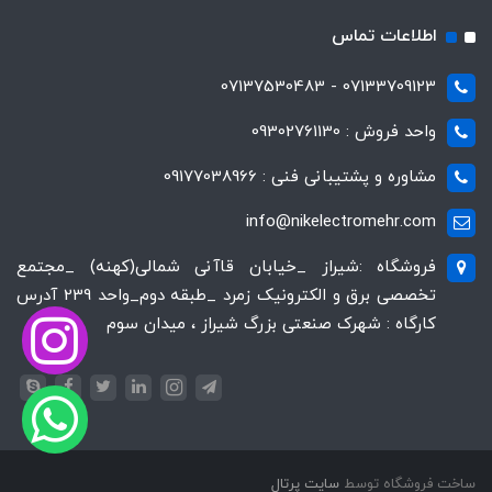
اطلاعات تماس
07133709123 - 07137530483
واحد فروش : 09302761130
مشاوره و پشتیبانی فنی : 09177038966
info@nikelectromehr.com
فروشگاه :شیراز _خیابان قاآنی شمالی(کهنه) _مجتمع
تخصصی برق و الکترونیک زمرد _طبقه دوم_واحد 239 آدرس
کارگاه : شهرک صنعتی بزرگ شیراز ، میدان سوم
ساخت فروشگاه توسط
سایت پرتال