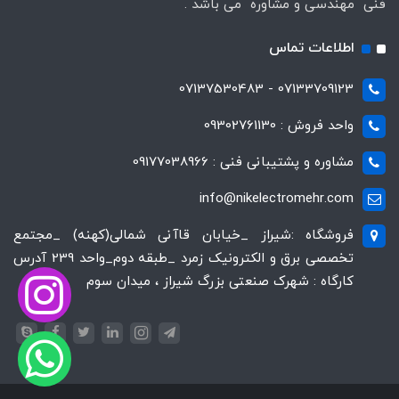
فنی مهندسی و مشاوره می باشد .
اطلاعات تماس
07133709123 - 07137530483
واحد فروش : 09302761130
مشاوره و پشتیبانی فنی : 09177038966
info@nikelectromehr.com
فروشگاه :شیراز _خیابان قاآنی شمالی(کهنه) _مجتمع
تخصصی برق و الکترونیک زمرد _طبقه دوم_واحد 239 آدرس
کارگاه : شهرک صنعتی بزرگ شیراز ، میدان سوم