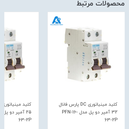
محصولات مرتبط
کلید مینیاتوری DC پارس فانال
32 آمپر دو پل مدل PFN-16-
63-2P
63-2P