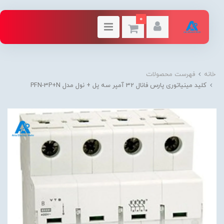
0
خانه
فهرست محصولات
کلید مینیاتوری پارس فانال 32 آمپر سه پل + نول مدل PFN-3P+N