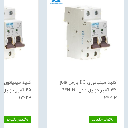
کلید مینیاتوری DC پارس فانال
32 آمپر دو پل مدل PFN-16-
63-2P
63-2P
تماس‌بگیرید
تماس‌بگیرید