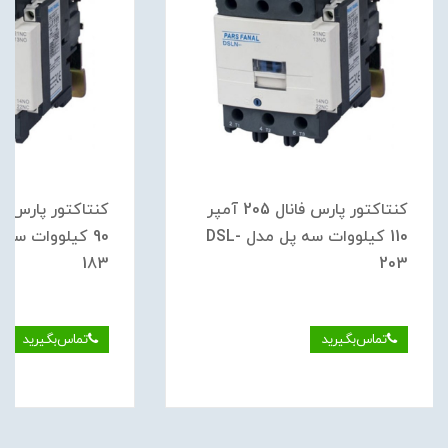
کنتاکتور پارس فانال 205 آمپر
110 کیلووات سه پل مدل DSL-
183
203
تماس‌بگیرید
تماس‌بگیرید