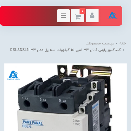
0
خانه
فهرست محصولات
کنتاکتور پارس فانال 33 آمپر 15 کیلووات سه پل مدل DSL&DSLN-33