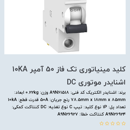
کلید مينياتوری تک فاز 50 آمپر 10KA
اشنایدر موتوری DC
برند: اشنایدر الکتریک کد فنی: A9N61518 وزن: 0.22kg ابعاد:
78.5mm x 18mm x 85mm رنج جریان: 50A قدرت قطع: 10kA
تعداد پل: 1P نوع کلید: تیپ C نوع تغذیه: DC کنتاکت کمکی:
A9N26924 کنتاکت خطا: A9N26927