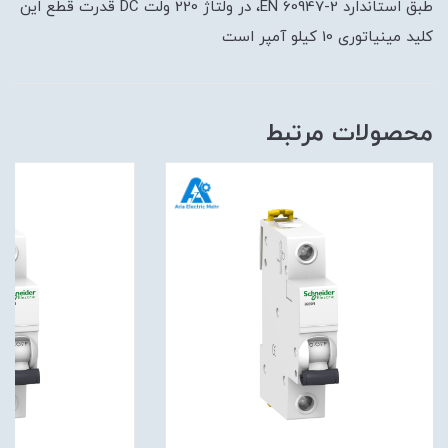
طبق استاندارد EN 60947-2، در ولتاژ 220 ولت DC قدرت قطع این
کلید مینیاتوری 10 کیلو آمپر است
محصولات مرتبط