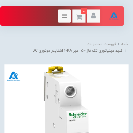
0
خانه
فهرست محصولات
کلید مينياتوری تک فاز 50 آمپر 10KA اشنایدر موتوری DC