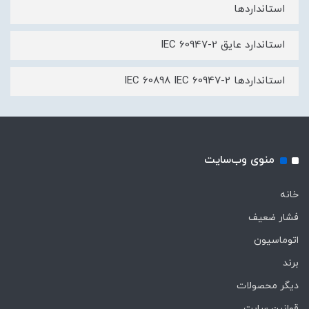
استانداردها
استاندارد عایق IEC 60947-2
استانداردها IEC 60898 IEC 60947-2
منوی وب‌سایت
خانه
فشار ضعیف
اتوماسیون
برند
دیگر محصولات
قوانین سایت