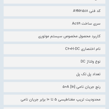
کد فنی A9N61518
سری ساخت Acti9
کاربرد محصول مخصوص سیستم موتوری
نام اختصاری C60H-DC
نوع ولتاژ DC
تعداد پل تک پل
رنج جریان نامی [In] 50A
محدودیت تریپ مغناطیسی 5 تا 10 برابر جریان نامی