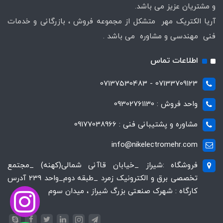
و مشتریان عزیز می باشد.
آریا الکتریک مهر متشکل از مجموعه فروش ، بازرگانی و خدمات
فنی مهندسی و مشاوره می باشد .
اطلاعات تماس
07133709123 - 07137530483
واحد فروش : 09302761130
مشاوره و پشتیبانی فنی : 09177038966
info@nikelectromehr.com
فروشگاه :شیراز _خیابان قاآنی شمالی(کهنه) _مجتمع
تخصصی برق و الکترونیک زمرد _طبقه دوم_واحد 239 آدرس
کارگاه : شهرک صنعتی بزرگ شیراز ، میدان سوم