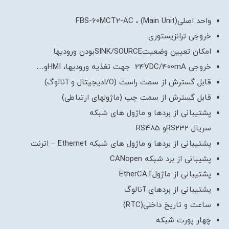
واحد اصلی(Main Unit) ، FBS-60MCT2-AC
خروجی ترانزیستوری
امکان تعیین وضعیتSINK/SOURCEبودن ورودیها
خروجی 24VDC/400mA جهت تغذیه ورودیها، HMIو…
قابل گسترش از سمت راست (I/Oدیجیتال و آنالوگ)
قابل گسترش از سمت چپ (ماژولهای ارتباطی)
پشتیبانی از بردها و ماژول های شبکه
سریال RS232و RS485
پشتیبانی از بردها و ماژول های شبکه Ethernet – اترنت
پشیبانی از برد شبکه CANopen
پشتیبانی از ماژولEtherCAT
پشتیبانی از بردهای آنالوگ
ساعت و تاریخ داخلی(RTC)
چهار پورت شبکه