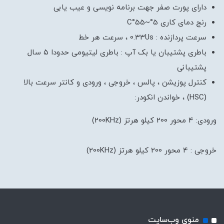
دارای پورت صفر جهت برنامه نویسی و عیب یابی
رنج دمای کاری 5°~55°C
سرعت پردازنده : 0.33Us ، سرعت هر خط
باطری پشتیبان یا بک آپ : باطری لیتیومی حدودا ۵ سال
پشتیبانی
کنترل پوزیشن ، پالس ، خروجی ، ورودی و کانتر سرعت بالا
(HSC) ، خواندن انکودر:
ورودی: 4 محور 200 کیلو هرتز (200KHz)
خروجی : 4 محور 200 کیلو هرتز (200KHz)
منوی وب‌سایت