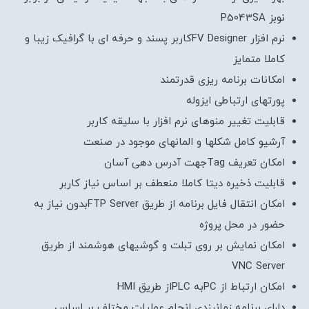
نوبز P5043SA
نرم افزار FV Designerکاربر پسند و حرفه ای با گرافیک زیبا و
کاملا متمایز
امکانات برنامه ریزی قدرتمند
پورتهای ارتباطی ایزوله
قابلیت تغییر منوهای نرم افزار با سلیقه کاربر
آرشیو کامل شکلها و المانهای موجود در صنعت
امکان تعریف Tagجهت آدرس دهی آسان
قابلیت ذخیره دیتا کاملا منعطف بر اساس نیاز کاربر
امکان انتقال فایل برنامه از طریق FTP Serverبدون نیاز به
حضور در محل پروژه
امکان نمایش بر روی تبلت و گوشیهای هوشمند از طریق
VNC Server
امکان ارتباط از PCبه PLCاز طریق HMI
دارای برنامه زمانبندی انجام عملیات مختلف بر اساس