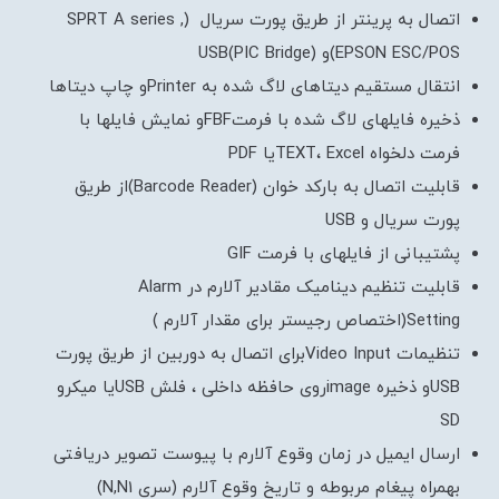
اتصال به پرینتر از طریق پورت سریال (SPRT A series ,
EPSON ESC/POS)و USB(PIC Bridge)
انتقال مستقیم دیتاهای لاگ شده به Printerو چاپ دیتاها
ذخیره فایلهای لاگ شده با فرمتFBFو نمایش فایلها با
فرمت دلخواه TEXT، Excelیا PDF
قابلیت اتصال به بارکد خوان (Barcode Reader)از طریق
پورت سریال و USB
پشتیبانی از فایلهای با فرمت GIF
قابلیت تنظیم دینامیک مقادیر آلارم در Alarm
Setting(اختصاص رجیستر برای مقدار آلارم )
تنظیمات Video Inputبرای اتصال به دوربین از طریق پورت
USBو ذخیره imageروی حافظه داخلی ، فلش USBیا میکرو
SD
ارسال ایمیل در زمان وقوع آلارم با پیوست تصویر دریافتی
بهمراه پیغام مربوطه و تاریخ وقوع آلارم (سری N,N1)