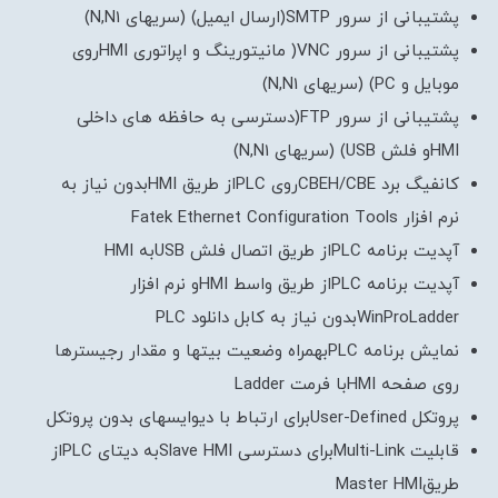
پشتیبانی از سرور SMTP(ارسال ایمیل) (سریهای N,N1)
پشتیبانی از سرور VNC( مانیتورینگ و اپراتوری HMIروی
موبایل و PC) (سریهای N,N1)
پشتیبانی از سرور FTP(دسترسی به حافظه های داخلی
HMIو فلش USB) (سریهای N,N1)
کانفیگ برد CBEH/CBEروی PLCاز طریق HMIبدون نیاز به
نرم افزار Fatek Ethernet Configuration Tools
آپدیت برنامه PLCاز طریق اتصال فلش USBبه HMI
آپدیت برنامه PLCاز طریق واسط HMIو نرم افزار
WinProLadderبدون نیاز به کابل دانلود PLC
نمایش برنامه PLCبهمراه وضعیت بیتها و مقدار رجیسترها
روی صفحه HMIبا فرمت Ladder
پروتکل User-Definedبرای ارتباط با دیوایسهای بدون پروتکل
قابلیت Multi-Linkبرای دسترسی Slave HMIبه دیتای PLCاز
طریقMaster HMI