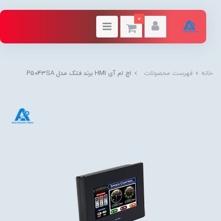
0
خانه
فهرست محصولات
اچ ام آی HMI برند فتک مدل P5043SA