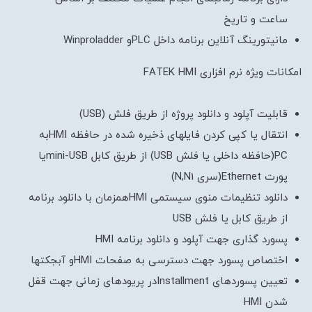
ساعت و تاریخ
مانیتورینگ آنلاین برنامه داخل PLCو Winproladder
امکانات ویژه نرم افزاری FATEK HMI
قابلیت آپلود و دانلود پروژه از طریق فلش (USB)
انتقال یا کپی کردن فایلهای ذخیره شده در حافظه HMIبه
PC(حافظه داخلی یا فلش USB) از طریق کابل mini-USBیا
پورت Ethernet(سری N,N1)
دانلود تنظیمات منوی سیستمی HMIهمزمان با دانلود برنامه
از طریق کابل یا فلش USB
پسورد گذاری جهت آپلود و دانلود برنامه HMI
اختصاص پسورد جهت دسترسی به صفحات HMIو آبجکتها
تعیین پسوردهای Installmentدر پریودهای زمانی جهت قفل
شدن HMI