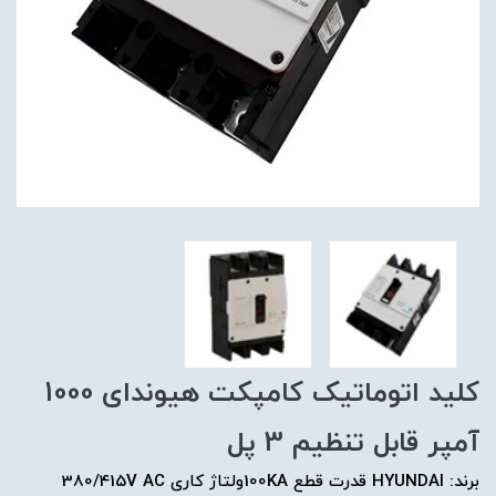
کلید اتوماتیک کامپکت هیوندای 1000
آمپر قابل تنظیم 3 پل
برند: HYUNDAI قدرت قطع 100KAولتاژ کاری 380/415V AC