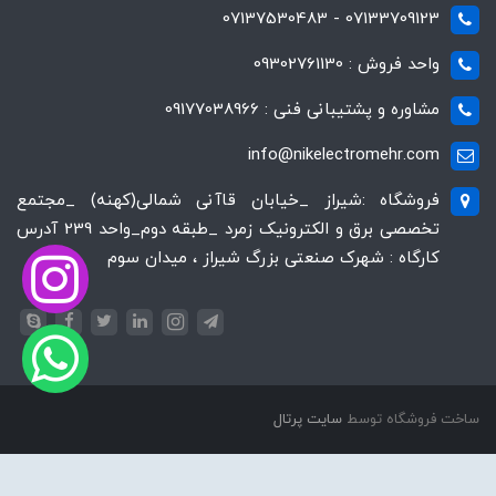
07133709123 - 07137530483
واحد فروش : 09302761130
مشاوره و پشتیبانی فنی : 09177038966
info@nikelectromehr.com
فروشگاه :شیراز _خیابان قاآنی شمالی(کهنه) _مجتمع
تخصصی برق و الکترونیک زمرد _طبقه دوم_واحد 239 آدرس
کارگاه : شهرک صنعتی بزرگ شیراز ، میدان سوم
ساخت فروشگاه توسط
سایت پرتال