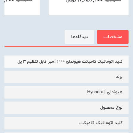
56,200
8,656,200
9,618,000
9,618,000
تومان
مشخصات
دیدگاه‌ها
کلید اتوماتیک کامپکت هیوندای 1000 آمپر قابل تنظیم 3 پل
برند
هیوندای | Hyundai
نوع محصول
کلید اتوماتیک کامپکت