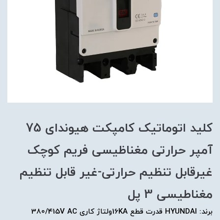
کلید اتوماتیک کامپکت هیوندای 75
آمپر حرارتی مغناظیسی فریم کوچک
غیرقابل تنظیم حرارتی-غیر قابل تنظیم
مغناطیسی 3 پل
برند: HYUNDAI قدرت قطع 16KAولتاژ کاری 380/415V AC