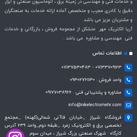
و خدمات فنی و مهندسی در زمینه برق ، اتوماسیون صنعتی و ابزار
دقیق با کادری مجرب و متخصص آماده ارائه خدمات به صنعتگران
و مشتریان عزیز می باشد.
آریا الکتریک مهر متشکل از مجموعه فروش ، بازرگانی و خدمات
فنی مهندسی و مشاوره می باشد .
اطلاعات تماس
07133709123 - 07137530483
واحد فروش : 09302761130
مشاوره و پشتیبانی فنی : 09177038966
info@nikelectromehr.com
فروشگاه :شیراز _خیابان قاآنی شمالی(کهنه) _مجتمع
تخصصی برق و الکترونیک زمرد _طبقه دوم_واحد 239 آدرس
کارگاه : شهرک صنعتی بزرگ شیراز ، میدان سوم