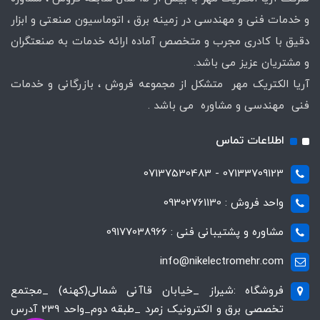
و خدمات فنی و مهندسی در زمینه برق ، اتوماسیون صنعتی و ابزار
دقیق با کادری مجرب و متخصص آماده ارائه خدمات به صنعتگران
و مشتریان عزیز می باشد.
آریا الکتریک مهر متشکل از مجموعه فروش ، بازرگانی و خدمات
فنی مهندسی و مشاوره می باشد .
اطلاعات تماس
07133709123 - 07137530483
واحد فروش : 09302761130
مشاوره و پشتیبانی فنی : 09177038966
info@nikelectromehr.com
فروشگاه :شیراز _خیابان قاآنی شمالی(کهنه) _مجتمع
تخصصی برق و الکترونیک زمرد _طبقه دوم_واحد 239 آدرس