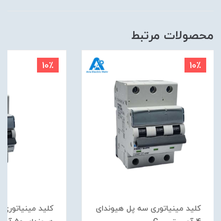
محصولات مرتبط
10٪
10٪
کلید مینیاتوری سه پل هیوندای
کلید مینیاتوری ت