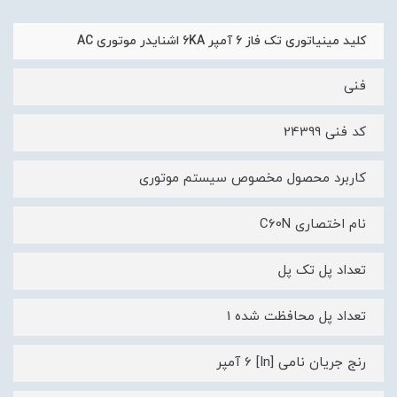
کلید مينياتوری تک فاز 6 آمپر 6KA اشنایدر موتوری AC
فنی
کد فنی 24399
کاربرد محصول مخصوص سیستم موتوری
نام اختصاری C60N
تعداد پل تک پل
تعداد پل محافظت شده 1
رنج جریان نامی [In] 6 آمپر