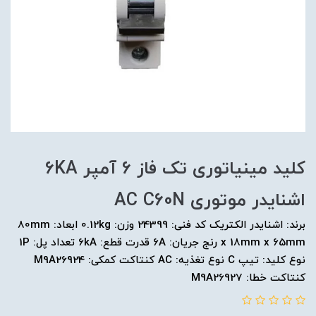
کلید مينياتوری تک فاز 6 آمپر 6KA
اشنایدر موتوری AC C60N
برند: اشنایدر الکتریک کد فنی: 24399 وزن: 0.12kg ابعاد: 80mm
x 18mm x 65mm رنج جریان: 6A قدرت قطع: 6kA تعداد پل: 1P
نوع کلید: تیپ C نوع تغذیه: AC کنتاکت کمکی: M9A26924
کنتاکت خطا: M9A26927