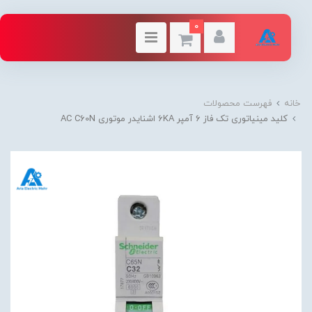
0
خانه
فهرست محصولات
کلید مينياتوری تک فاز 6 آمپر 6KA اشنایدر موتوری AC C60N