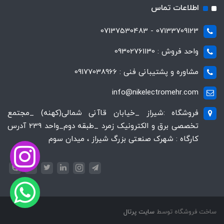
اطلاعات تماس
07133709123 - 07137530483
واحد فروش : 09302761130
مشاوره و پشتیبانی فنی : 09177038966
info@nikelectromehr.com
فروشگاه :شیراز _خیابان قاآنی شمالی(کهنه) _مجتمع
تخصصی برق و الکترونیک زمرد _طبقه دوم_واحد 239 آدرس
کارگاه : شهرک صنعتی بزرگ شیراز ، میدان سوم
ساخت فروشگاه توسط
سایت پرتال