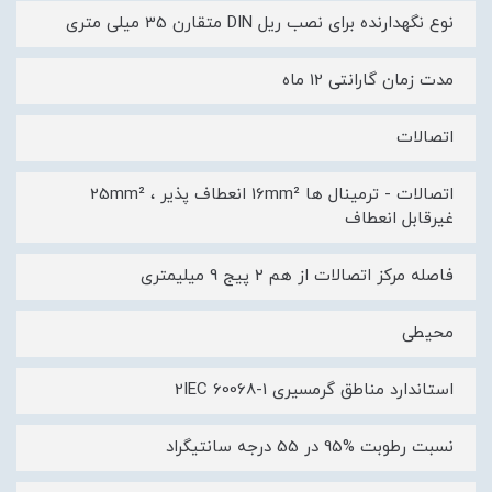
نوع نگهدارنده برای نصب ریل DIN متقارن 35 میلی متری
مدت زمان گارانتی 12 ماه
اتصالات
اتصالات - ترمینال ها 16mm² انعطاف پذیر ، 25mm²
غیرقابل انعطاف
فاصله مرکز اتصالات از هم 2 پیج 9 میلیمتری
محیطی
استاندارد مناطق گرمسیری 2IEC 60068-1
نسبت رطوبت %95 در 55 درجه سانتیگراد