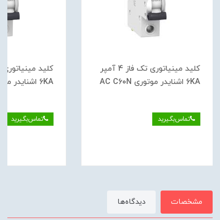
کلید مينياتوری تک فاز 4 آمپر
6KA اشنایدر موتوری AC C60N
6KA اشنایدر موتوری AC C60N
تماس‌بگیرید
تماس‌بگیرید
مشخصات
دیدگاه‌ها