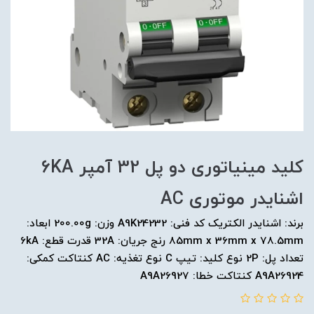
کلید مينياتوری دو پل 32 آمپر 6KA
اشنایدر موتوری AC
برند: اشنایدر الکتریک کد فنی: A9K24232 وزن: 200.00g ابعاد:
85mm x 36mm x 78.5mm رنج جریان: 32A قدرت قطع: 6kA
تعداد پل: 2P نوع کلید: تیپ C نوع تغذیه: AC کنتاکت کمکی:
A9A26924 کنتاکت خطا: A9A26927