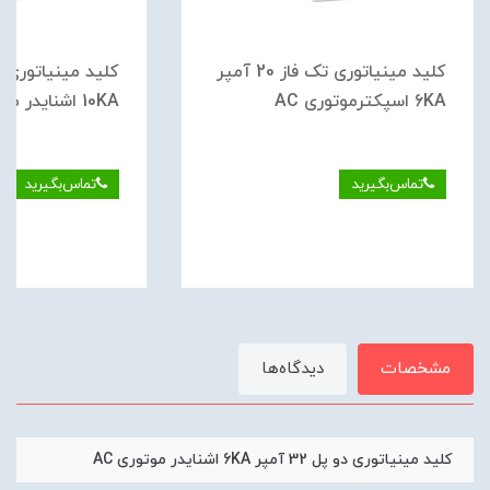
کلید مينياتوری تک فاز 20 آمپر
6KA اسپکترموتوری AC
10KA اشنایدر موتوری DC
تماس‌بگیرید
تماس‌بگیرید
مشخصات
دیدگاه‌ها
کلید مينياتوری دو پل 32 آمپر 6KA اشنایدر موتوری AC