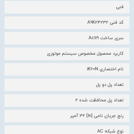
فنی
کد فنی A9K24232
سری ساخت Acti9
کاربرد محصول مخصوص سیستم موتوری
نام اختصاری iK60N
تعداد پل دو پل
تعداد پل محافظت شده 2
رنج جریان نامی [In] 32 آمپر
نوع شبکه AC