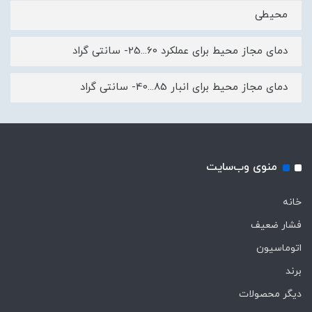
محیطی
دمای مجاز محیط برای عملکرد 60...25- سانتی گراد
دمای مجاز محیط برای انبار 85...40- سانتی گراد
منوی وب‌سایت
خانه
فشار ضعیف
اتوماسیون
برند
دیگر محصولات