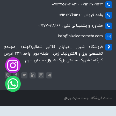
07133709123 - 07137530483
واحد فروش : 09302761130
مشاوره و پشتیبانی فنی : 09177038966
info@nikelectromehr.com
فروشگاه :شیراز _خیابان قاآنی شمالی(کهنه) _مجتمع
تخصصی برق و الکترونیک زمرد _طبقه دوم_واحد 239 آدرس
کارگاه : شهرک صنعتی بزرگ شیراز ، میدان سوم
ساخت فروشگاه توسط
سایت پرتال