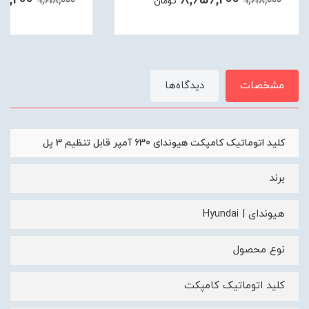
56,200
8,656,200
9,618,000
9,618,000
تومان
مشخصات
دیدگاه‌ها
کلید اتوماتیک کامپکت هیوندای 630 آمپر قابل تنظیم 3 پل
برند
هیوندای | Hyundai
نوع محصول
کلید اتوماتیک کامپکت