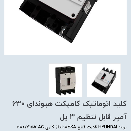
کلید اتوماتیک کامپکت هیوندای 630
آمپر قابل تنظیم 3 پل
برند: HYUNDAI قدرت قطع 85KAولتاژ کاری 380/415V AC